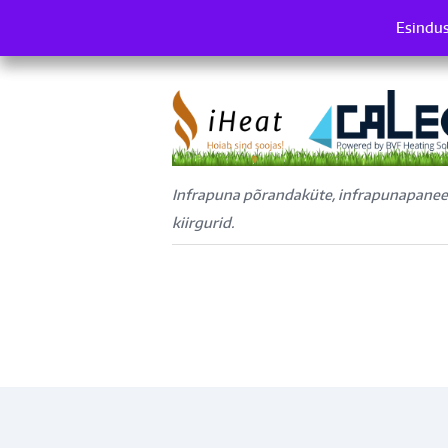
Esindus
Es
Infrapuna põrandaküte, infrapunapaneel
kiirgurid.