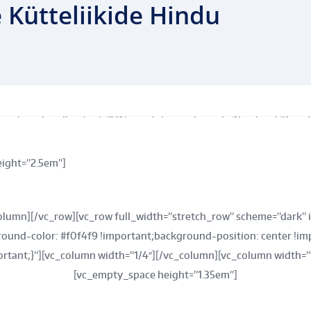
 Kütteliikide Hindu
_custom_heading text=”Võtame Teiega esimesel võimalusel ühend
ag:h6|text_align:center|color:%239daab0|line_height:1.8em” use
_1508954730129{margin-top: 1em !important;margin-bottom: 2.4e
ight=”2.5em”]
lumn][/vc_row][vc_row full_width=”stretch_row” scheme=”dark” i
und-color: #f0f4f9 !important;background-position: center !im
ortant;}”][vc_column width=”1/4″][/vc_column][vc_column width=”
[vc_empty_space height=”1.35em”]