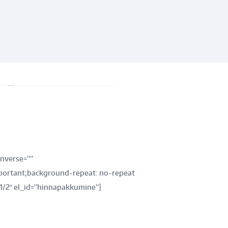
ust”
_theme_fonts=”yes”
m !important;}”]
nverse=””
portant;background-repeat: no-repeat
1/2″ el_id=”hinnapakkumine”]