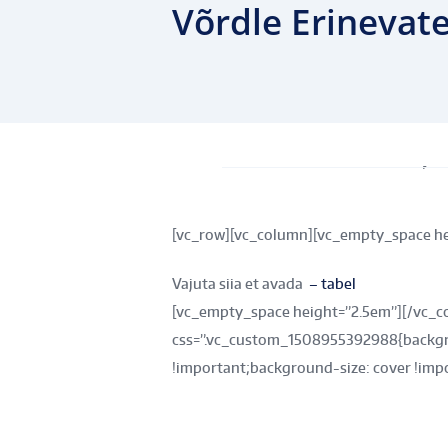
Võrdle Erinevate
[vc
font_container=”t
css=”.vc_custom
[vc_row][vc_column][vc_empty_space he
Vajuta siia et avada
– tabel
[vc_empty_space height=”2.5em”][/vc_co
css=”.vc_custom_1508955392988{backgro
!important;background-size: cover !imp