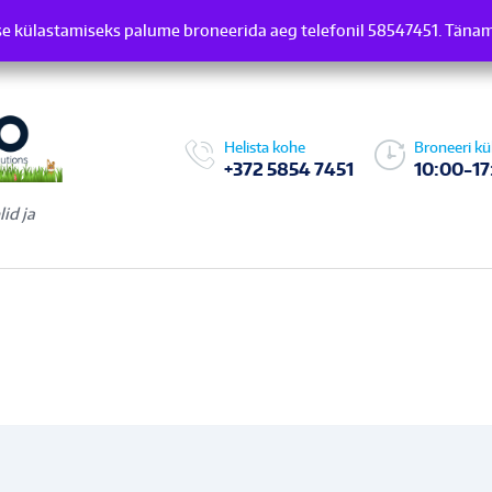
e külastamiseks palume broneerida aeg telefonil 58547451. Täna
induse külastamiseks palume broneerida aeg telefonil 58547451.
Helista kohe
Broneeri kü
+372 5854 7451
10:00-17
id ja