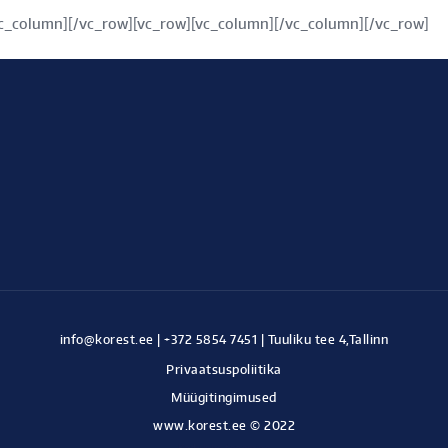
vc_column][/vc_row][vc_row][vc_column][/vc_column][/vc_row]
Privaatsuspoliitika
Müügitingimused
www.korest.ee © 2022
Kodulehe tegemine