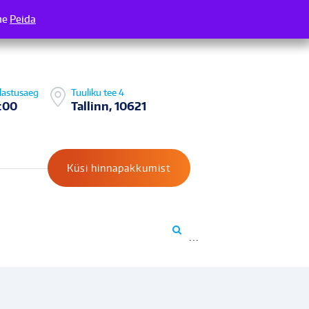
me
 Täname
Peida
lastusaeg
Tuuliku tee 4
:00
Tallinn, 10621
Küsi hinnapakkumist