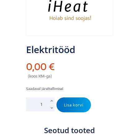
Elektritööd
0,00
€
(koos KM-ga)
Saadaval järeltellimisel
Elektritööd
Lisa korvi
kogus
Seotud tooted