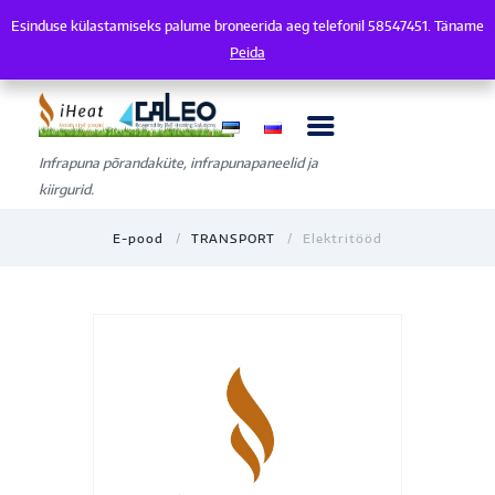
Esinduse külastamiseks palume broneerida aeg telefonil 58547451. Täname
Esinduse külastamiseks palume broneerida aeg telefonil 58547451. Tänam
Peida
Infrapuna põrandaküte, infrapunapaneelid ja
kiirgurid.
E-pood
TRANSPORT
Elektritööd