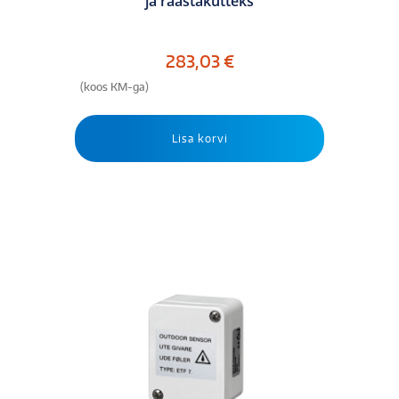
ja räästakütteks
283,03
€
(koos KM-ga)
Lisa korvi