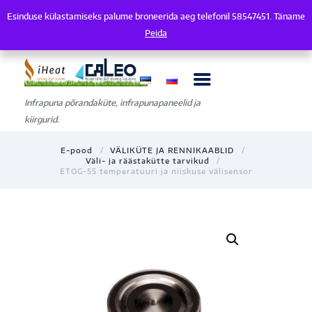
Esinduse külastamiseks palume broneerida aeg telefonil 58547451. Täname
Esinduse külastamiseks palume broneerida aeg telefonil 58547451. Tänam
Peida
Infrapuna põrandaküte, infrapunapaneelid ja
kiirgurid.
E-pood
VÄLIKÜTE JA RENNIKAABLID
Väli- ja räästakütte tarvikud
ETOG-55 temperatuuri ja niiskuse välisensor