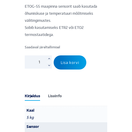
ETOG-55 maapinna sensorit saab kasutada
õhuniiskuse ja temperatuuri mõõtmiseks
välitingimustes.
Sobib kasutamiseks ETR2 või ETO2
termostaatidega.
Saadaval järeltellimisel
ETOG-
Lisa korvi
55
temperatuuri
ja
niiskuse
välisensor
Kirjeldus
Lisainfo
kogus
Kaal
5 kg
Sensor