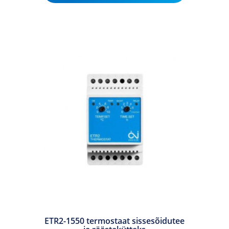
ETR2-1550 termostaat sissesõidutee