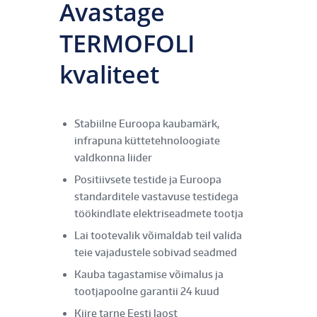
Avastage
TERMOFOLI
kvaliteet
Stabiilne Euroopa kaubamärk,
infrapuna küttetehnoloogiate
valdkonna liider
Positiivsete testide ja Euroopa
standarditele vastavuse testidega
töökindlate elektriseadmete tootja
Lai tootevalik võimaldab teil valida
teie vajadustele sobivad seadmed
Kauba tagastamise võimalus ja
tootjapoolne garantii 24 kuud
Kiire tarne Eesti laost