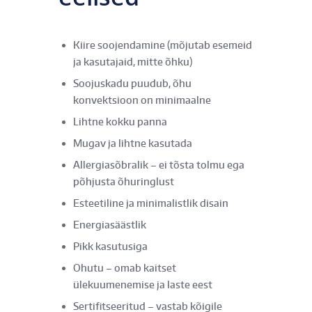
Kiire soojendamine (mõjutab esemeid
ja kasutajaid, mitte õhku)
Soojuskadu puudub, õhu
konvektsioon on minimaalne
Lihtne kokku panna
Mugav ja lihtne kasutada
Allergiasõbralik – ei tõsta tolmu ega
põhjusta õhuringlust
Esteetiline ja minimalistlik disain
Energiasäästlik
Pikk kasutusiga
Ohutu – omab kaitset
ülekuumenemise ja laste eest
Sertifitseeritud – vastab kõigile