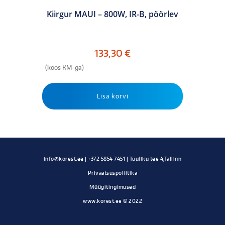
Kiirgur MAUI – 800W, IR-B, pöörlev
133,30
€
(koos KM-ga)
Lisa korvi
Privaatsuspoliitika
Müügitingimused
www.korest.ee © 2022
Kodulehe tegemine