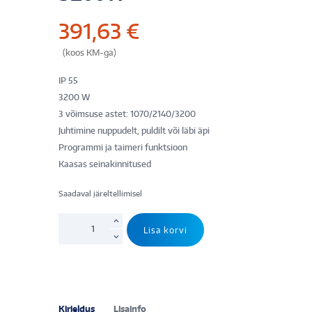
391,63
€
(koos KM-ga)
IP 55
3200 W
3 võimsuse astet: 1070/2140/3200
Juhtimine nuppudelt, puldilt või läbi äpi
Programmi ja taimeri funktsioon
Kaasas seinakinnitused
Saadaval järeltellimisel
Infrapuna
Lisa korvi
kiirgur
TERMOFOL
TF-
3200IR
WiFi
Kirjeldus
Lisainfo