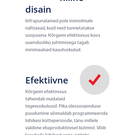
disain
Infrapunalained pole inimsilmale
nähtavad, kuid neid tunnetatakse
soojusena. Kõrgeim efektiivsus koos
uuendusliku juhtimisega tagab
minimaalsed kasutuskulud.
Efektiivne
Kõrgeim efektiivsus
tähendab madalaid
tegevuskulusid. Pika ülessoojenduse
puudumine võimaldab programmeerida
lühikesi kütteperioode, tänu millele
väldime ebaproduktiivset kütmist. Võib
kasutada lühikest aega, näiteks