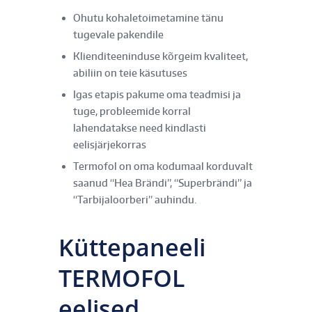
Ohutu kohaletoimetamine tänu
tugevale pakendile
Klienditeeninduse kõrgeim kvaliteet,
abiliin on teie käsutuses
Igas etapis pakume oma teadmisi ja
tuge, probleemide korral
lahendatakse need kindlasti
eelisjärjekorras
Termofol on oma kodumaal korduvalt
saanud “Hea Brändi”, “Superbrändi” ja
“Tarbijaloorberi” auhindu.
Küttepaneeli
TERMOFOL
eelised