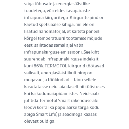
väga tõhusate ja energiasäästlike
toodetega, võrreldes tavapäraste
infrapuna kiirguritega. Kiirgurite pind on
kaetud spetsiaalse kihiga, millele on
lisatud nanomaterjal, et kaitsta paneeli
kõrgel temperatuuril töötamise mõjude
eest, säilitades samal ajal vaba
infrapunakiirguse emissiooni. See kiht
suurendab infrapunakiirguse indeksit
kuni 86%. TERMOFOL kiirgurid töötavad
vaikselt, energiasäästlikult ning on
mugavad ja töökindlad – tänu sellele
kasutatakse neid laialdaselt nii tööstuses
kui ka kodumajapidamistes. Neid saab
juhtida Termofol Smart rakenduse abil
(soovi korral ka populaarse targa kodu
äpiga Smart Life) ja seadmega kaasas
olevast puldiga.