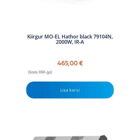
Kiirgur MO-EL Hathor black 79104N,
2000W, IR-A
465,00
€
(koos KM-ga)
Lisa korvi