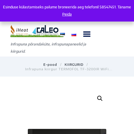
Esinduse külastamiseks palume broneerida aeg telefonil 58547451. Täname
Esinduse külastamiseks palume broneerida aeg telefonil 58547451. Tänam
Peida
Infrapuna põrandaküte, infrapunapaneelid ja
kiirgurid.
E-pood
KIIRGURID
Infrapuna kiirgur TERMOFOL TF-3200IR WiFi...