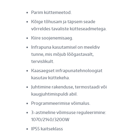
Parim küttemeetod.
Kõige tõhusam ja täpsem seade
võrreldes tavaliste kütteseadmetega.
Kiire soojenemisaeg.
Infrapuna kasutamisel on meeldiv
tunne, mis mõjub lõõgastavalt,
tervislikult.
Kaasaegset infrapunatehnoloogiat
kasutav küttekeha.
Juhtimine rakenduse, termostaadi või
kaugjuhtimispuldi abil.
Programmeerimise võimalus.
3-astmeline võimsuse reguleerimine:
1070/2140/3200W
IP55 kaitseklass