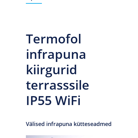
-
3200W
kogus
Termofol
infrapuna
kiirgurid
terrasssile
IP55 WiFi
Välised infrapuna kütteseadmed