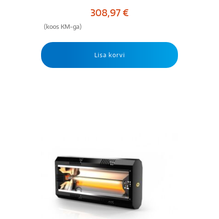
308,97
€
(koos KM-ga)
Lisa korvi