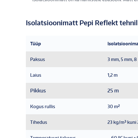
Isolatsioonimatt Pepi Reflekt tehn
Tüüp
Isolatsioonima
Paksus
3 mm, 5 mm, 
Laius
1,2 m
Pikkus
25 m
Kogus rullis
30 m²
Tihedus
23 kg/m³ kuni
Temperatuuri taluvus
– 60
º
C kuni +