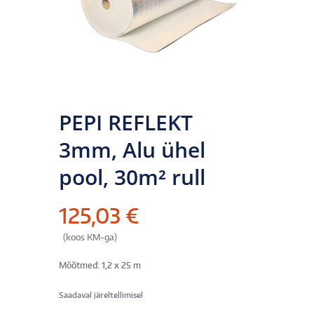
PEPI REFLEKT
3mm, Alu ühel
pool, 30m² rull
125,03
€
(koos KM-ga)
Mõõtmed: 1,2 x 25 m
Saadaval järeltellimisel