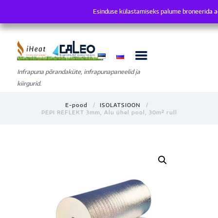
Esinduse külastamiseks palume broneerida a
Esinduse külastamiseks palume broneer
Infrapuna põrandaküte, infrapunapaneelid ja
kiirgurid.
E-pood
ISOLATSIOON
PEPI REFLEKT 3mm, Alu ühel pool, 30m² rull