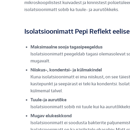
mikroskoopilistest kuivadest ja kinnistest polüetüle
isolatsioonimatt sobib ka tuule- ja aurutõkkeks.
Isolatsioonimatt Pepi Reflekt eelised:
Maksimaalne sooja tagasipeegeldus
Isolatsioonimatt peegeldab tagasi olemasolevat s
mugavalt.
Niiskus-, kondentsi- ja külmakindel
Kuna isolatsioonimatt ei ima niiskust, on see täies
kastepunkt ja seepärast ei teki ka kondentsi. Isola
külmemal talvel.
Tuule-ja aurutõke
Isolatsioonimatt sobib nii tuule kui ka aurutõkkeks
Mugav elukeskkond
Isolatsioonimatt ei soodusta bakterite paljunemist, e
Isolatsioonimatt on ka närilistele ebasobiv. Matt e