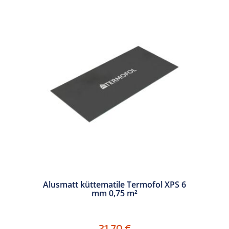
Alusmatt küttematile Termofol XPS 6
mm 0,75 m²
21,70
€