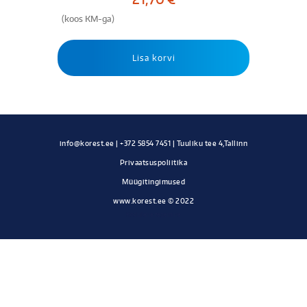
(koos KM-ga)
Lisa korvi
Privaatsuspoliitika
Müügitingimused
www.korest.ee © 2022
Kodulehe tegemine