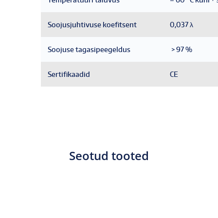
Soojusjuhtivuse koefitsent
0,037 λ
Soojuse tagasipeegeldus
> 97 %
Sertifikaadid
CE
Seotud tooted