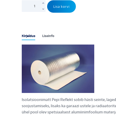
PEPI
Lisa korvi
REFLEKT
3mm,
Alu
ühel
pool,
Kirjeldus
Lisainfo
30m²
rull
kogus
Isolatsioonimatt Pepi Reflekt sobib hästi seinte, lag
soojustamiseks, lisaks ka garaazi ustele ja radiaatorit
ühel pool olev spetsiaalsest alumiinimfoolium materj