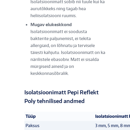
Isolatsioonimatt sobib nii tuule kui ka
aurutõkkeks ning tagab hea
heliisolatsiooni ruumis.
Mugav elukeskkond
Isolatsioonimatt ei soodusta
bakterite paljunemist, ei tekita
allergiaid, on lõhnatu ja tervisele
täiesti kahjutu. Isolatsioonimatt on ka
närilistele ebasobiv. Matt ei sisalda
mürgiseid aineid ja on
keskkonnasõbralik.
Isolatsioonimatt Pepi Reflekt
Poly tehnilised andmed
Tüüp
Isolatsioonimatt 
Paksus
3 mm, 5 mm, 8 m