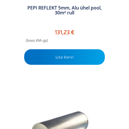
PEPI REFLEKT 5mm, Alu ühel pool,
30m² rull
131,23
€
(koos KM-ga)
Lisa korvi