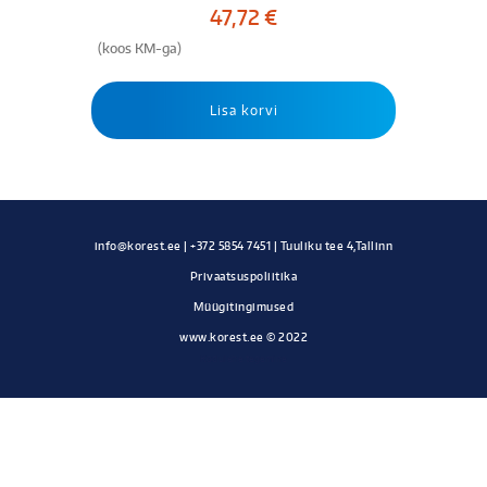
47,72
€
(koos KM-ga)
Lisa korvi
Privaatsuspoliitika
Müügitingimused
www.korest.ee © 2022
Kodulehe tegemine