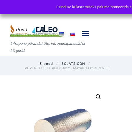
Esinduse külastamiseks palume broneerida a
Esinduse külastamiseks palume broneer
Infrapuna põrandaküte, infrapunapaneelid ja
kiirgurid.
E-pood
ISOLATSIOON
PEPI REFLEKT POLY 3mm, Metalliseeritud PET...