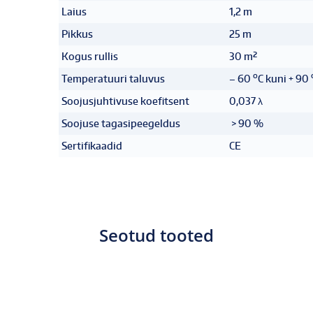
Laius
1,2 m
Pikkus
25 m
Kogus rullis
30 m²
o
Temperatuuri taluvus
– 60
C kuni + 90
Soojusjuhtivuse koefitsent
0,037 λ
Soojuse tagasipeegeldus
> 90 %
Sertifikaadid
CE
Seotud tooted