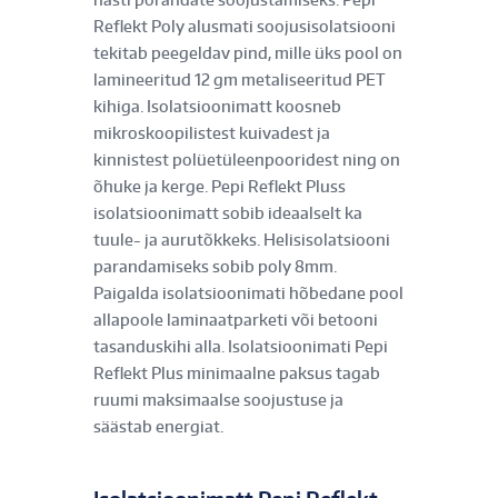
Reflekt Poly alusmati soojusisolatsiooni
tekitab peegeldav pind, mille üks pool on
lamineeritud 12 gm metaliseeritud PET
kihiga. Isolatsioonimatt koosneb
mikroskoopilistest kuivadest ja
kinnistest polüetüleenpooridest ning on
õhuke ja kerge. Pepi Reflekt Pluss
isolatsioonimatt sobib ideaalselt ka
tuule- ja aurutõkkeks. Helisisolatsiooni
parandamiseks sobib poly 8mm.
Paigalda isolatsioonimati hõbedane pool
allapoole laminaatparketi või betooni
tasanduskihi alla. Isolatsioonimati Pepi
Reflekt Plus minimaalne paksus tagab
ruumi maksimaalse soojustuse ja
säästab energiat.