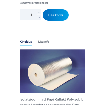
Saadaval järeltellimisel
PEPI
Lisa korvi
REFLEKT
POLY
3mm,
Metalliseeritud
PET,
Kirjeldus
Lisainfo
30m²
rull
kogus
Isolatsioonimatt Pepi Reflekt Poly sobib
hästi põrandate soojustamiseks. Pepi