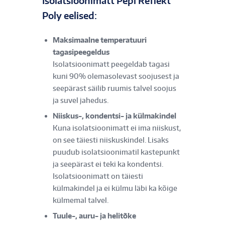
Isolatsioonimatt Pepi Reflekt
Poly eelised:​​
Maksimaalne temperatuuri
tagasipeegeldus
Isolatsioonimatt peegeldab tagasi
kuni 90% olemasolevast soojusest ja
seepärast säilib ruumis talvel soojus
ja suvel jahedus.
Niiskus-, kondentsi- ja külmakindel
Kuna isolatsioonimatt ei ima niiskust,
on see täiesti niiskuskindel. Lisaks
puudub isolatsioonimatil kastepunkt
ja seepärast ei teki ka kondentsi.
Isolatsioonimatt on täiesti
külmakindel ja ei külmu läbi ka kõige
külmemal talvel.
Tuule-, auru- ja helitõke