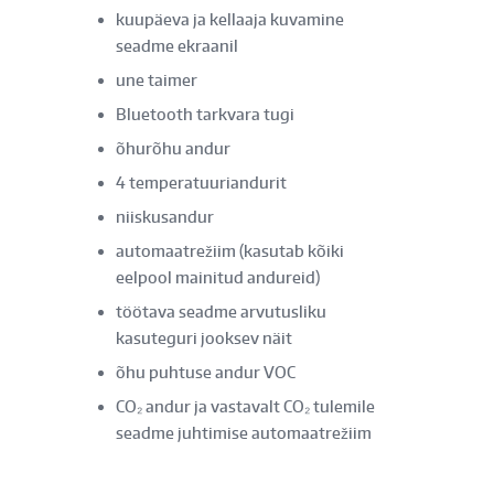
kuupäeva ja kellaaja kuvamine
seadme ekraanil
une taimer
Bluetooth tarkvara tugi
õhurõhu andur
4 temperatuuriandurit
niiskusandur
automaatrežiim (kasutab kõiki
eelpool mainitud andureid)
töötava seadme arvutusliku
kasuteguri jooksev näit
õhu puhtuse andur VOC
CO₂ andur ja vastavalt CO₂ tulemile
seadme juhtimise automaatrežiim