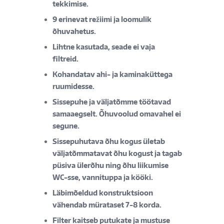
tekkimise.
9 erinevat režiimi ja loomulik
õhuvahetus.
Lihtne kasutada, seade ei vaja
filtreid.
Kohandatav ahi- ja kaminaküttega
ruumidesse.
Sissepuhe ja väljatõmme töötavad
samaaegselt. Õhuvoolud omavahel ei
segune.
Sissepuhutava õhu kogus ületab
väljatõmmatavat õhu kogust ja tagab
püsiva ülerõhu ning õhu liikumise
WC-sse, vannituppa ja kööki.
Läbimõeldud konstruktsioon
vähendab mürataset 7-8 korda.
Filter kaitseb putukate ja mustuse