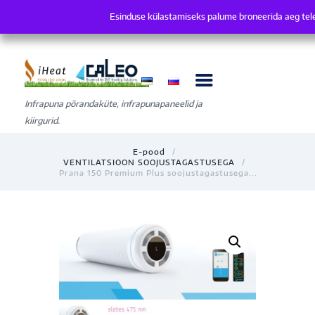
Esinduse külastamiseks palume broneerida aeg tel
Esinduse külastamiseks palume broneerida ae
Infrapuna põrandaküte, infrapunapaneelid ja
kiirgurid.
E-pood
VENTILATSIOON SOOJUSTAGASTUSEGA
Prana 150 Premium Plus soojustagastusega...