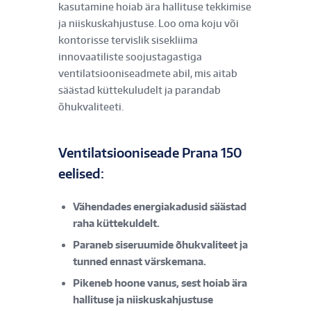
kasutamine hoiab ära hallituse tekkimise
ja niiskuskahjustuse. Loo oma koju või
kontorisse tervislik sisekliima
innovaatiliste soojustagastiga
ventilatsiooniseadmete abil, mis aitab
säästad küttekuludelt ja parandab
õhukvaliteeti.
Ventilatsiooniseade Prana 150
eelised:​​
Vähendades energiakadusid säästad
raha küttekuldelt.
Paraneb siseruumide õhukvaliteet ja
tunned ennast värskemana.
Pikeneb hoone vanus, sest hoiab ära
hallituse ja niiskuskahjustuse