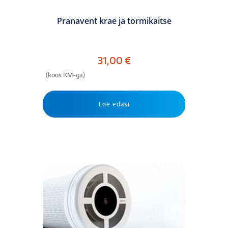
Pranavent krae ja tormikaitse
31,00
€
(koos KM-ga)
Loe edasi