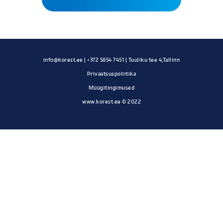
Privaatsuspoliitika
Müügitingimused
www.korest.ee © 2022
Kodulehe tegemine