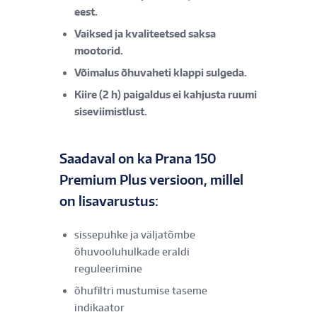
eest.
Vaiksed ja kvaliteetsed saksa
mootorid.
Võimalus õhuvaheti klappi sulgeda.
Kiire (2 h) paigaldus ei kahjusta ruumi
siseviimistlust.
Saadaval on ka Prana 150
Premium Plus versioon, millel
on lisavarustus:
sissepuhke ja väljatõmbe
õhuvooluhulkade eraldi
reguleerimine
õhufiltri mustumise taseme
indikaator