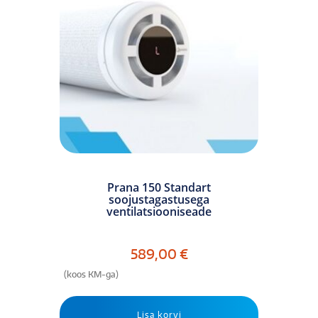
Prana 150 Standart
soojustagastusega
ventilatsiooniseade
589,00
€
(koos KM-ga)
Lisa korvi