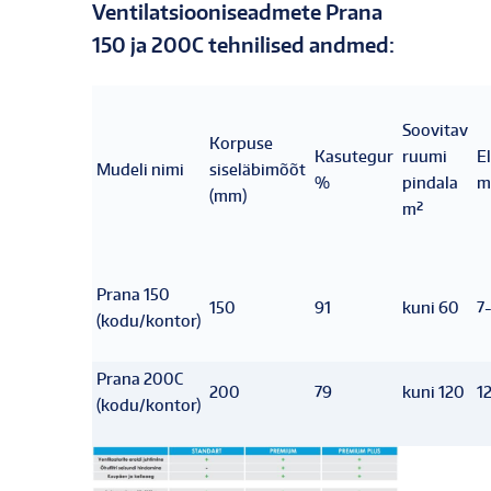
Ventilatsiooniseadmete Prana
150 ja 200C tehnilised andmed:
Soovitav
Korpuse
Kasutegur
ruumi
E
Mudeli nimi
siseläbimõõt
%
pindala
m
(mm)
m²
Prana 150
150
91
kuni 60
7
(kodu/kontor)
Prana 200C
200
79
kuni 120
1
(kodu/kontor)