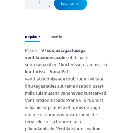
Lisa korvi
150
Premium
Plus
soojustagastusega
ventilatsiooniseade
Kirjeldus
Lisainfo
kogus
Prana-150
soojustagastusega
ventilatsiooniseade
sobib hästi
suurusega 60 m2 korterisse, eramusse ja
kontorisse. Prana 150
ventilatsiooniseade toob ruumi värske
õhu tagastades suurema osa soojusest,
mille tulemusena vähenevad küttearved.
Ventilatsiooniseade Prana viib ruumist
välja niiske ja musta õhu, mis on väga
oluline nii ruumis viibivate inimeste
tervisele kui ka hoone eluea
pikendamisele. Ventilatsiooniseadme