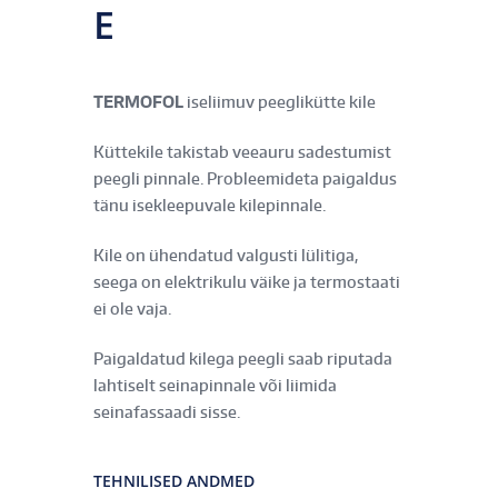
E
TERMOFOL
iseliimuv peeglikütte kile
Küttekile takistab veeauru sadestumist
peegli pinnale. Probleemideta paigaldus
tänu isekleepuvale kilepinnale.
Kile on ühendatud valgusti lülitiga,
seega on elektrikulu väike ja termostaati
ei ole vaja.
Paigaldatud kilega peegli saab riputada
lahtiselt seinapinnale või liimida
seinafassaadi sisse.
TEHNILISED ANDMED