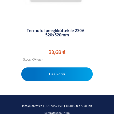
Termofol peegliküttekile 230V –
520x520mm
33,68
€
(koos KM-ga)
Lisa korvi
Privaatsuspoliitika