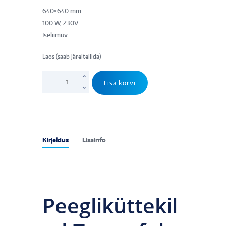
640×640 mm
100 W, 230V
Iseliimuv
Laos (saab järeltellida)
Termofol
Lisa korvi
peegliküttekile
230V
-
640x640mm
kogus
Kirjeldus
Lisainfo
Peegliküttekil