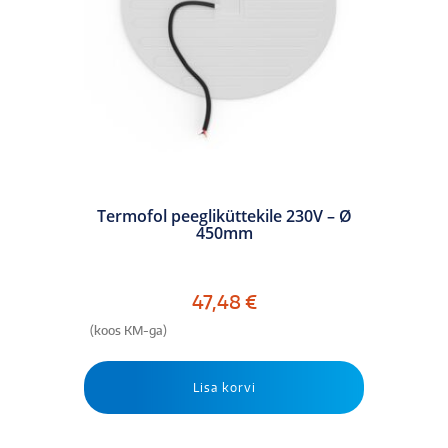
Termofol peegliküttekile 230V – Ø
450mm
47,48
€
(koos KM-ga)
Lisa korvi