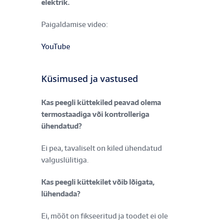
elektrik.
Paigaldamise video:
YouTube
Küsimused ja vastused
Kas peegli küttekiled peavad olema
termostaadiga või kontrolleriga
ühendatud?
Ei pea, tavaliselt on kiled ühendatud
valguslülitiga.
Kas peegli küttekilet võib lõigata,
lühendada?
Ei, mõõt on fikseeritud ja toodet ei ole