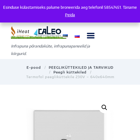
Esinduse külastamiseks palume broneerida aeg telefonil 58547451. Täname
Esinduse külastamiseks palume broneerida aeg telefonil 58547451. Tänam
Peida
Infrapuna põrandaküte, infrapunapaneelid ja
kiirgurid.
E-pood
PEEGLIKÜTTEKILED JA TARVIKUD
Peegli küttekiled
Termofol peegliküttekile 230V – 640x640mm