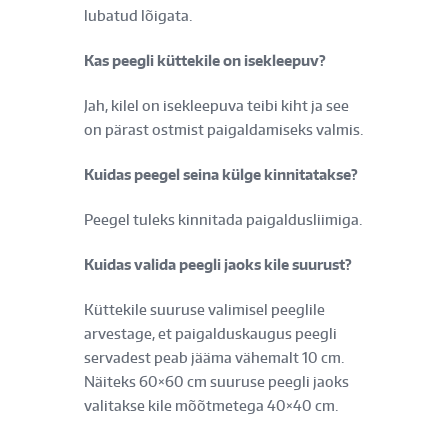
lubatud lõigata.
Kas peegli küttekile on isekleepuv?
Jah, kilel on isekleepuva teibi kiht ja see
on pärast ostmist paigaldamiseks valmis.
Kuidas peegel seina külge kinnitatakse?
Peegel tuleks kinnitada paigaldusliimiga.
Kuidas valida peegli jaoks kile suurust?
Küttekile suuruse valimisel peeglile
arvestage, et paigalduskaugus peegli
servadest peab jääma vähemalt 10 cm.
Näiteks 60×60 cm suuruse peegli jaoks
valitakse kile mõõtmetega 40×40 cm.