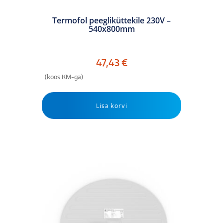
Termofol peegliküttekile 230V –
540x800mm
47,43
€
(koos KM-ga)
Lisa korvi