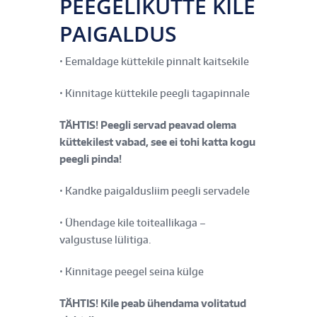
PEEGELIKÜTTE KILE
PAIGALDUS
• Eemaldage küttekile pinnalt kaitsekile
• Kinnitage küttekile peegli tagapinnale
TÄHTIS! Peegli servad peavad olema
küttekilest vabad, see ei tohi katta kogu
peegli pinda!
• Kandke paigaldusliim peegli servadele
• Ühendage kile toiteallikaga –
valgustuse lülitiga.
• Kinnitage peegel seina külge
TÄHTIS! Kile peab ühendama volitatud