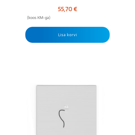
55,70
€
(koos KM-ga)
Lisa korvi