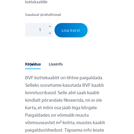
küttekaablile
Saadaval järeltellimisel
BVF
Lisa korvi
cable
fixing
strap
5m
kogus
Kirjeldus
Lisainfo
BVF küttekaablit on lihtne paigaldada.
Selleks soovitame kasutada BVF kaabli
kinnitusribasid. Selle abil saab kaabli
kindlalt põrandale fikseerida, nii ei ole
karta, et mõni osa jääb liiga kõrgele.
Paigaldades on võimalik muuta
võimsuseastet m² kohta, muutes kaabli
paigaldustihedust. Täpsema info leiate