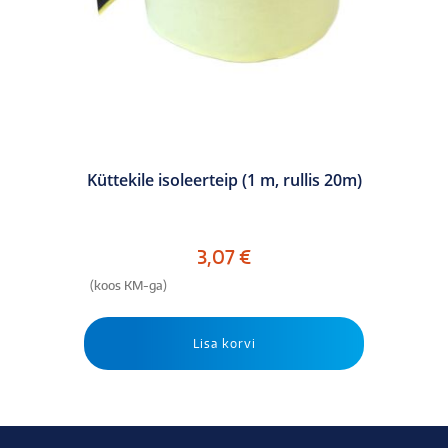
Küttekile isoleerteip (1 m, rullis 20m)
3,07
€
(koos KM-ga)
Lisa korvi