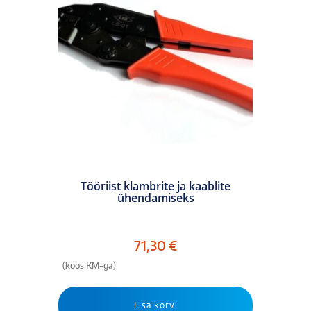
Tööriist klambrite ja kaablite
ühendamiseks
71,30
€
(koos KM-ga)
Lisa korvi