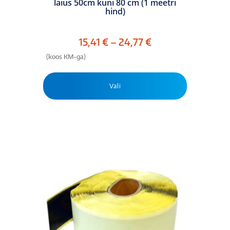
laius 50cm kuni 80 cm (1 meetri
mitu
hind)
varianti.
Valikuid
saab
Hinnavahemik:
15,41
€
–
24,77
€
teha
15,41 €
(koos KM-ga)
tootelehel.
kuni
24,77 €
Vali