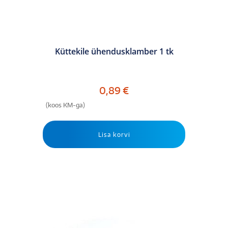
Küttekile ühendusklamber 1 tk
0,89
€
(koos KM-ga)
Lisa korvi