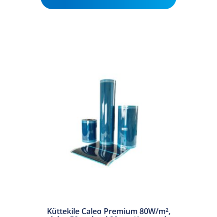
Sellel
tootel
Küttekile Caleo Premium 80W/m²,
on