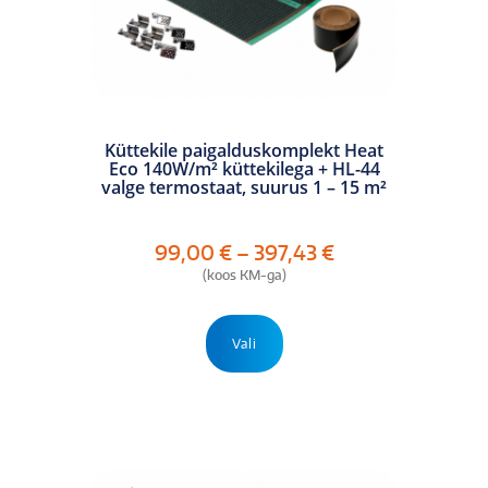
Küttekile paigalduskomplekt Heat
Eco 140W/m² küttekilega + HL-44
valge termostaat, suurus 1 – 15 m²
Hinnavahemik:
99,00
€
–
397,43
€
99,00 €
(koos KM-ga)
kuni
397,43 €
Sellel
tootel
Vali
on
mitu
varianti.
Valikuid
saab
teha