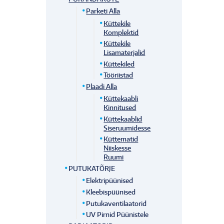
Parketi Alla
Küttekile
Komplektid
Küttekile
Lisamaterjalid
Küttekiled
Tööriistad
Plaadi Alla
Küttekaabli
Kinnitused
Küttekaablid
Siseruumidesse
Küttematid
Niiskesse
Ruumi
PUTUKATÕRJE
Elektripüünised
Kleebispüünised
Putukaventilaatorid
UV Pirnid Püünistele