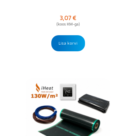
3,07
€
(koos KM-ga)
Lisa korvi