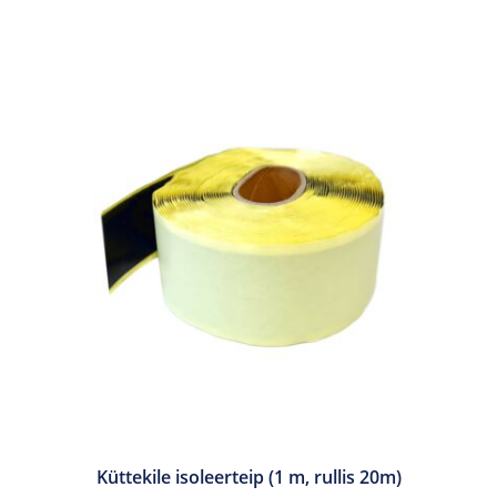
mitu
varianti.
Valikuid
saab
teha
tootelehel.
Küttekile isoleerteip (1 m, rullis 20m)