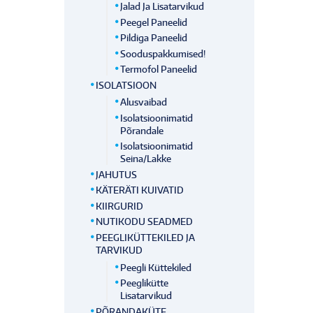
Jalad Ja Lisatarvikud
Peegel Paneelid
Pildiga Paneelid
Sooduspakkumised!
Termofol Paneelid
ISOLATSIOON
Alusvaibad
Isolatsioonimatid
Põrandale
Isolatsioonimatid
Seina/lakke
JAHUTUS
KÄTERÄTI KUIVATID
KIIRGURID
NUTIKODU SEADMED
PEEGLIKÜTTEKILED JA
TARVIKUD
Peegli Küttekiled
Peeglikütte
Lisatarvikud
PÕRANDAKÜTE