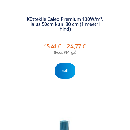
Küttekile Caleo Premium 130W/m²,
laius 50cm kuni 80 cm (1 meetri
hind)
Hinnavahemik:
15,41
€
–
24,77
€
15,41 €
(koos KM-ga)
kuni
24,77 €
Sellel
tootel
Vali
on
mitu
varianti.
Valikuid
saab
teha
tootelehel.