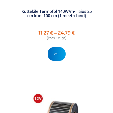
Küttekile Termofol 140W/m², laius 25
cm kuni 100 cm (1 meetri hind)
Hinnavahemik:
11,27
€
–
24,79
€
11,27 €
(koos KM-ga)
kuni
24,79 €
Sellel
tootel
Vali
on
mitu
varianti.
Valikuid
saab
teha
tootelehel.