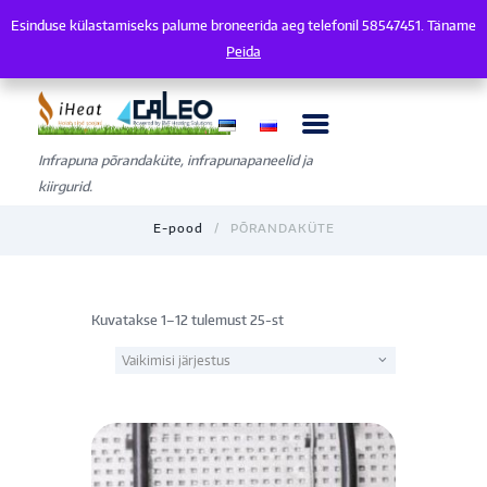
Esinduse külastamiseks palume broneerida aeg telefonil 58547451. Täname
Esinduse külastamiseks palume broneerida aeg telefonil 58547451. Tänam
Peida
Infrapuna põrandaküte, infrapunapaneelid ja
kiirgurid.
E-pood
PÕRANDAKÜTE
Kuvatakse 1–12 tulemust 25-st