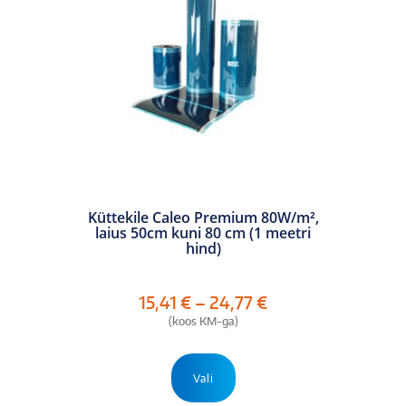
Küttekile Caleo Premium 80W/m²,
laius 50cm kuni 80 cm (1 meetri
hind)
Hinnavahemik:
15,41
€
–
24,77
€
15,41 €
(koos KM-ga)
kuni
24,77 €
Sellel
tootel
Vali
on