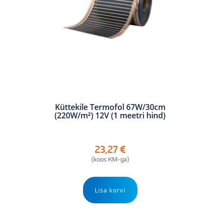
Küttekile Termofol 67W/30cm
(220W/m²) 12V (1 meetri hind)
23,27
€
(koos KM-ga)
Lisa korvi