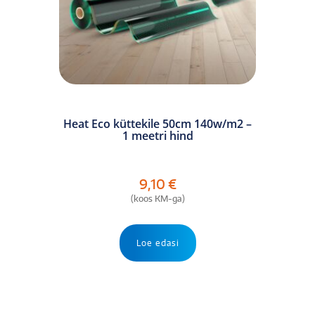
Heat Eco küttekile 50cm 140w/m2 –
1 meetri hind
9,10
€
(koos KM-ga)
Loe edasi