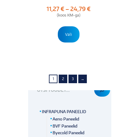
Hinnavahemik:
11,27
€
–
24,79
€
11,27 €
(koos KM-ga)
kuni
24,79 €
Sellel
tootel
Vali
on
mitu
varianti.
Valikuid
saab
teha
tootelehel.
1
2
3
→
OTSI TOODET
INFRAPUNA PANEELID
Aeno Paneelid
BVF Paneelid
Byecold Paneelid