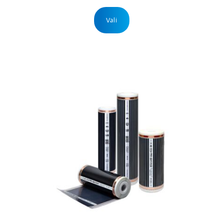
397,43 €
Sellel
tootel
Vali
on
mitu
varianti.
Valikuid
saab
teha
tootelehel.