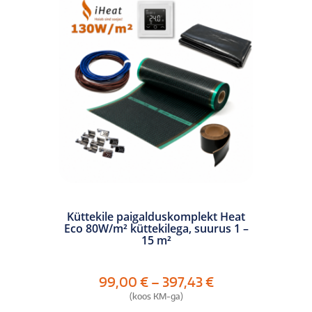
tootelehel.
Küttekile paigalduskomplekt Heat
Eco 80W/m² küttekilega, suurus 1 –
15 m²
Hinnavahemik:
99,00
€
–
397,43
€
99,00 €
(koos KM-ga)
kuni