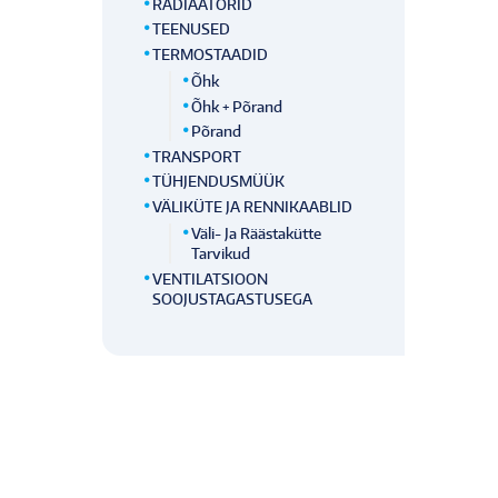
RADIAATORID
TEENUSED
TERMOSTAADID
Õhk
Õhk + Põrand
Põrand
TRANSPORT
TÜHJENDUSMÜÜK
VÄLIKÜTE JA RENNIKAABLID
Väli- Ja Räästakütte
Tarvikud
VENTILATSIOON
SOOJUSTAGASTUSEGA