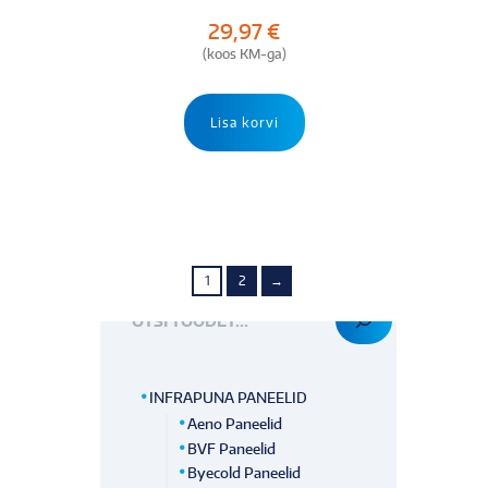
29,97
€
(koos KM-ga)
Lisa korvi
1
2
→
OTSI TOODET
INFRAPUNA PANEELID
Aeno Paneelid
BVF Paneelid
Byecold Paneelid