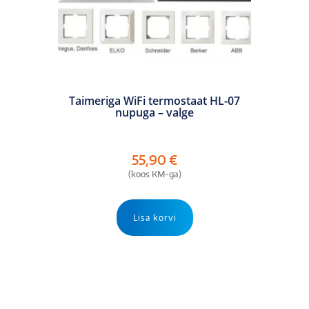
Taimeriga WiFi termostaat HL-07
nupuga – valge
55,90
€
(koos KM-ga)
Lisa korvi