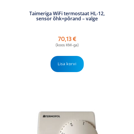
Taimeriga WiFi termostaat HL-12,
sensor õhk+põrand – valge
70,13
€
(koos KM-ga)
Lisa korvi