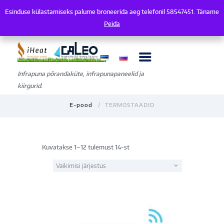
Esinduse külastamiseks palume broneerida aeg telefonil 58547451. Täname
Esinduse külastamiseks palume broneerida aeg telefonil 58547451. Tänam
Peida
Infrapuna põrandaküte, infrapunapaneelid ja
kiirgurid.
E-pood
TERMOSTAADID
Kuvatakse 1–12 tulemust 14-st