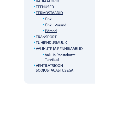
RADIAATORID
TEENUSED
TERMOSTAADID
Õhk
Õhk + Põrand
Põrand
TRANSPORT
TÜHJENDUSMÜÜK
VÄLIKÜTE JA RENNIKAABLID
Väli- Ja Räästakütte
Tarvikud
VENTILATSIOON
SOOJUSTAGASTUSEGA