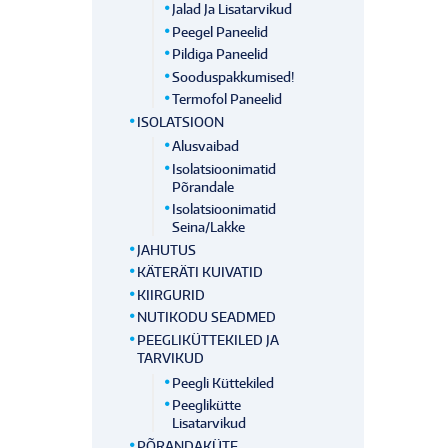
Jalad Ja Lisatarvikud
Peegel Paneelid
Pildiga Paneelid
Sooduspakkumised!
Termofol Paneelid
ISOLATSIOON
Alusvaibad
Isolatsioonimatid
Põrandale
Isolatsioonimatid
Seina/lakke
JAHUTUS
KÄTERÄTI KUIVATID
KIIRGURID
NUTIKODU SEADMED
PEEGLIKÜTTEKILED JA
TARVIKUD
Peegli Küttekiled
Peeglikütte
Lisatarvikud
PÕRANDAKÜTE