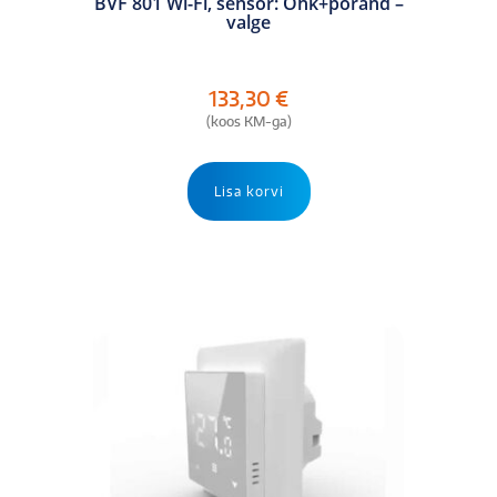
BVF 801 Wi-Fi, sensor: Õhk+põrand –
valge
133,30
€
(koos KM-ga)
Lisa korvi