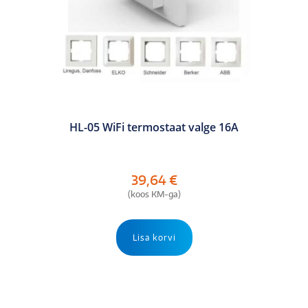
HL-05 WiFi termostaat valge 16A
39,64
€
(koos KM-ga)
Lisa korvi