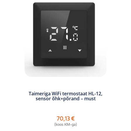
Taimeriga WiFi termostaat HL-12,
sensor õhk+põrand – must
70,13
€
(koos KM-ga)