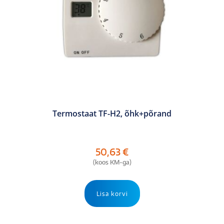
Termostaat TF-H2, õhk+põrand
50,63
€
(koos KM-ga)
Lisa korvi