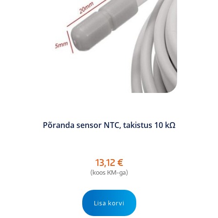
Põranda sensor NTC, takistus 10 kΩ
13,12
€
(koos KM-ga)
Lisa korvi