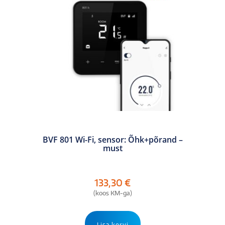
BVF 801 Wi-Fi, sensor: Õhk+põrand –
must
133,30
€
(koos KM-ga)
Lisa korvi