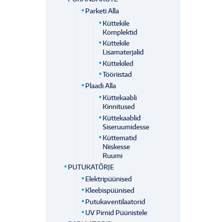
Parketi Alla
Küttekile
Komplektid
Küttekile
Lisamaterjalid
Küttekiled
Tööriistad
Plaadi Alla
Küttekaabli
Kinnitused
Küttekaablid
Siseruumidesse
Küttematid
Niiskesse
Ruumi
PUTUKATÕRJE
Elektripüünised
Kleebispüünised
Putukaventilaatorid
UV Pirnid Püünistele