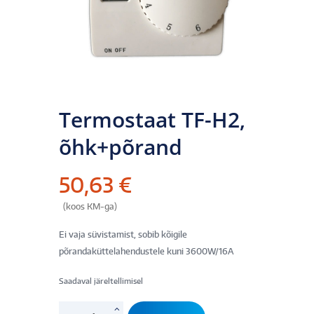
Termostaat TF-H2,
õhk+põrand
50,63
€
(koos KM-ga)
Ei vaja süvistamist, sobib kõigile
põrandaküttelahendustele kuni 3600W/16A
Saadaval järeltellimisel
Termostaat