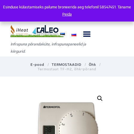
Esinduse külastamiseks palume broneerida aeg telefonil 58547451. Täname
Esinduse külastamiseks palume broneerida aeg telefonil 58547451. Tänam
Peida
Infrapuna põrandaküte, infrapunapaneelid ja
kiirgurid.
E-pood
TERMOSTAADID
Õhk
Termostaat TF-H2, õhk+põrand