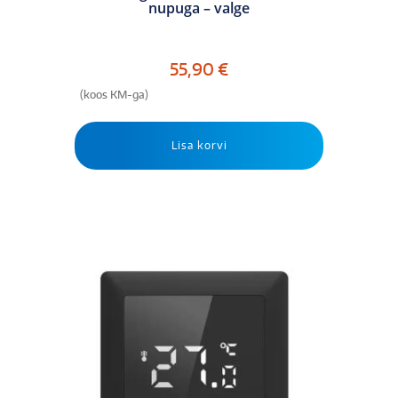
nupuga – valge
55,90
€
(koos KM-ga)
Lisa korvi