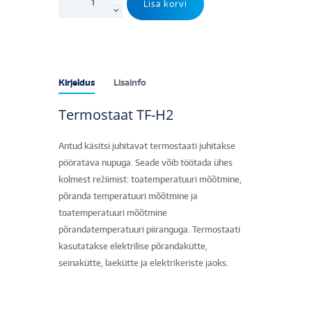
Lisa korvi
TF-
H2,
õhk+põrand
kogus
Kirjeldus
Lisainfo
Termostaat TF-H2
Antud käsitsi juhitavat termostaati juhitakse
pööratava nupuga. Seade võib töötada ühes
kolmest režiimist: toatemperatuuri mõõtmine,
põranda temperatuuri mõõtmine ja
toatemperatuuri mõõtmine
põrandatemperatuuri piiranguga. Termostaati
kasutatakse elektrilise põrandakütte,
seinakütte, laekütte ja elektrikeriste jaoks.