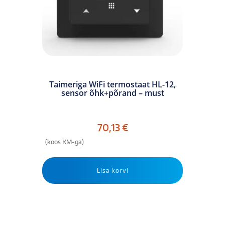
Taimeriga WiFi termostaat HL-12,
sensor õhk+põrand – must
70,13
€
(koos KM-ga)
Lisa korvi