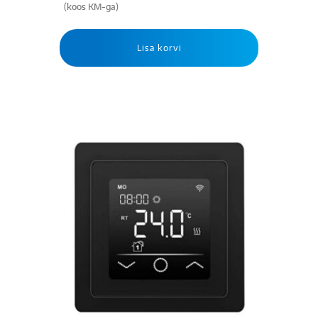
(koos KM-ga)
Lisa korvi