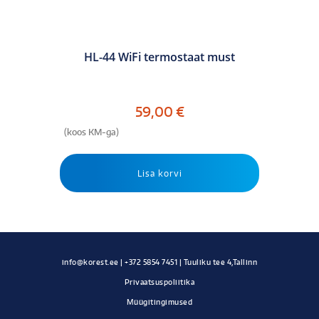
HL-44 WiFi termostaat must
59,00
€
(koos KM-ga)
Lisa korvi
Privaatsuspoliitika
Müügitingimused