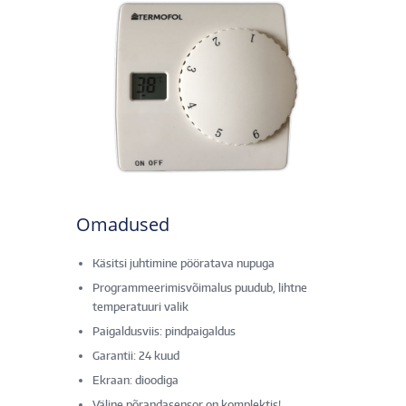
Omadused
Käsitsi juhtimine pööratava nupuga
Programmeerimisvõimalus puudub, lihtne
temperatuuri valik
Paigaldusviis: pindpaigaldus
Garantii: 24 kuud
Ekraan: dioodiga
Väline põrandasensor on komplektis!