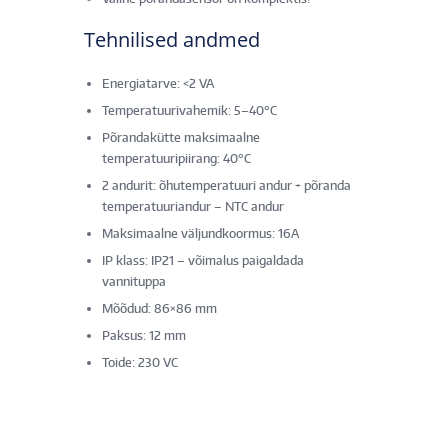
Tehnilised andmed
Energiatarve: <2 VA
Temperatuurivahemik: 5–40°C
Põrandakütte maksimaalne
temperatuuripiirang: 40°C
2 andurit: õhutemperatuuri andur + põranda
temperatuuriandur – NTC andur
Maksimaalne väljundkoormus: 16A
IP klass: IP21 – võimalus paigaldada
vannituppa
Mõõdud: 86×86 mm
Paksus: 12 mm
Toide: 230 VC