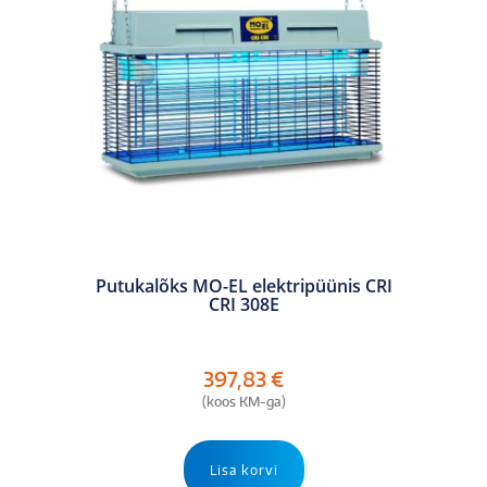
Putukalõks MO-EL elektripüünis CRI
CRI 308E
397,83
€
(koos KM-ga)
Lisa korvi