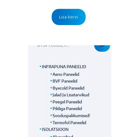
Lisa korvi
OTSI TOODET
INFRAPUNA PANEELID
Aeno Paneelid
BVF Paneelid
Byecold Paneelid
Jalad Ja Lisatarvikud
Peegel Paneelid
Pildiga Paneelid
Sooduspakkumised!
Termofol Paneelid
ISOLATSIOON
Alusvaibad