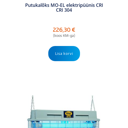
Putukalõks MO-EL elektripüünis CRI
CRI 304
226,30
€
(koos KM-ga)
Lisa korvi