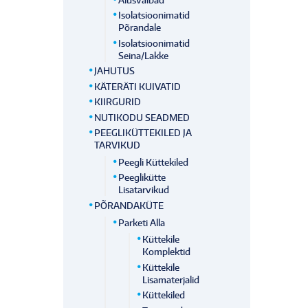
Isolatsioonimatid
Põrandale
Isolatsioonimatid
Seina/lakke
JAHUTUS
KÄTERÄTI KUIVATID
KIIRGURID
NUTIKODU SEADMED
PEEGLIKÜTTEKILED JA
TARVIKUD
Peegli Küttekiled
Peeglikütte
Lisatarvikud
PÕRANDAKÜTE
Parketi Alla
Küttekile
Komplektid
Küttekile
Lisamaterjalid
Küttekiled