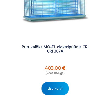
Putukalõks MO-EL elektripüünis CRI
CRI 307A
403,00
€
(koos KM-ga)
Lisa korvi