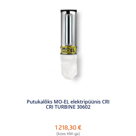
Putukalõks MO-EL elektripüünis CRI
CRI TURBINE 30602
1 218,30
€
(koos KM-ga)