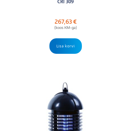
CRI 309
267,63
€
(koos KM-ga)
Lisa korvi