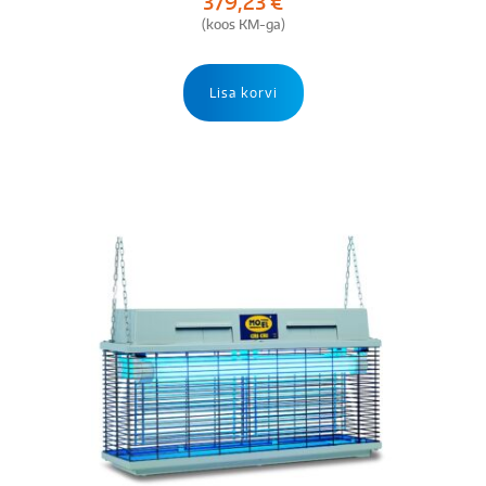
379,23
€
(koos KM-ga)
Lisa korvi