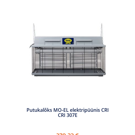
Putukalõks MO-EL elektripüünis CRI
CRI 307E