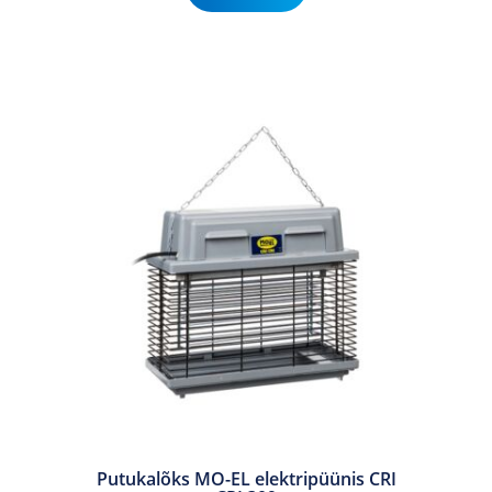
Putukalõks MO-EL elektripüünis CRI