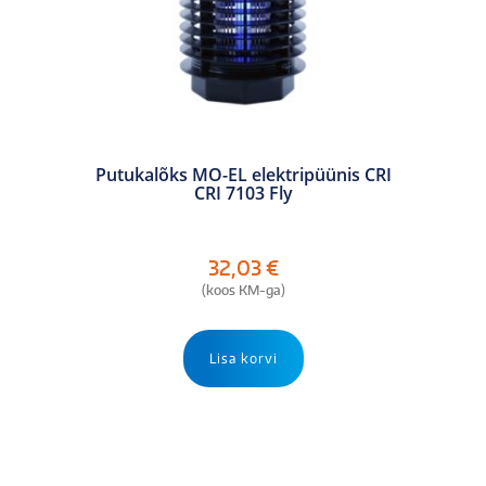
Putukalõks MO-EL elektripüünis CRI
CRI 7103 Fly
32,03
€
(koos KM-ga)
Lisa korvi