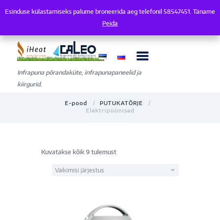
Esinduse külastamiseks palume broneerida aeg telefonil 58547451. Täname
Esinduse külastamiseks palume broneerida aeg telefonil 58547451. Tänam
Peida
Infrapuna põrandaküte, infrapunapaneelid ja
kiirgurid.
E-pood
PUTUKATÕRJE
Elektripüünised
Kuvatakse kõik 9 tulemust