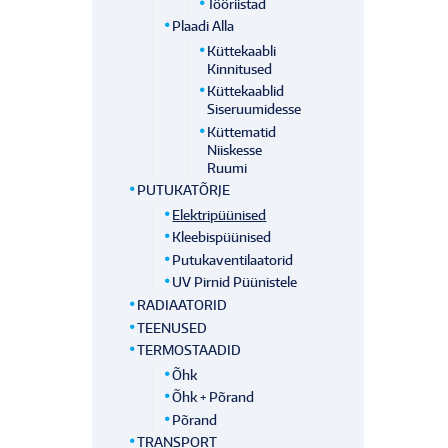
Tööriistad
Plaadi Alla
Küttekaabli
Kinnitused
Küttekaablid
Siseruumidesse
Küttematid
Niiskesse
Ruumi
PUTUKATÕRJE
Elektripüünised
Kleebispüünised
Putukaventilaatorid
UV Pirnid Püünistele
RADIAATORID
TEENUSED
TERMOSTAADID
Õhk
Õhk + Põrand
Põrand
TRANSPORT