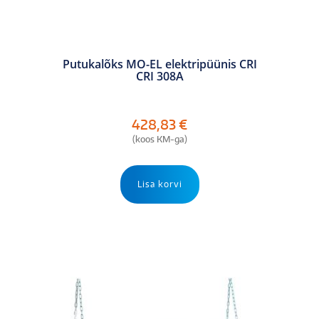
Putukalõks MO-EL elektripüünis CRI
CRI 308A
428,83
€
(koos KM-ga)
Lisa korvi