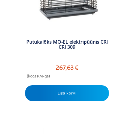
Putukalõks MO-EL elektripüünis CRI
CRI 309
267,63
€
(koos KM-ga)
Lisa korvi