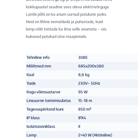
kokkupuutel seadme sees oleva elektrivõrguga.
Lambi põhi on ka anum surnud putukate jaoks.
Neid on lihtne eemaldada ja puhastada, kuid
lamp võib töötada ka ilma selle anumata – siis
kukuvad putukad otse maapinnale.
Tehniline info
308E
Mõõtmed mm
685x200x380
Kaal
8,6 kg
Toide
230V~ 50Hz
Kogu võimsustarve
95 W
Lineaarne toimimisulatus
15-18 m
Tegevuspiirkond kuni
850 m²
IP klass
IPX4
Isolatsiooniklass
II
Lamp
2×40 W (Aktiiniline)