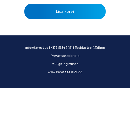
Lisa korvi
Privaatsuspoliitika
Müügitingimused
www.korest.ee © 2022
Kodulehe tegemine