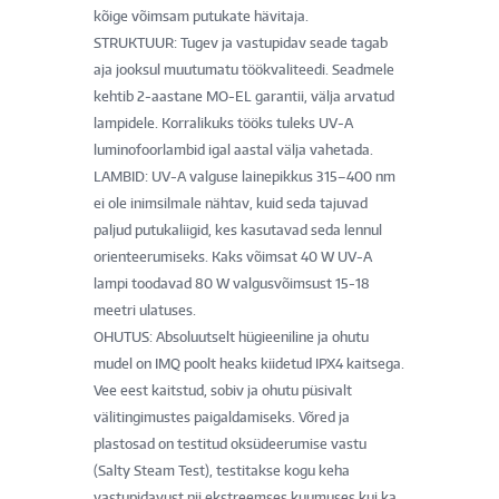
kõige võimsam putukate hävitaja.
STRUKTUUR: Tugev ja vastupidav seade tagab
aja jooksul muutumatu töökvaliteedi. Seadmele
kehtib 2-aastane MO-EL garantii, välja arvatud
lampidele. Korralikuks tööks tuleks UV-A
luminofoorlambid igal aastal välja vahetada.
LAMBID: UV-A valguse lainepikkus 315–400 nm
ei ole inimsilmale nähtav, kuid seda tajuvad
paljud putukaliigid, kes kasutavad seda lennul
orienteerumiseks. Kaks võimsat 40 W UV-A
lampi toodavad 80 W valgusvõimsust 15-18
meetri ulatuses.
OHUTUS: Absoluutselt hügieeniline ja ohutu
mudel on IMQ poolt heaks kiidetud IPX4 kaitsega.
Vee eest kaitstud, sobiv ja ohutu püsivalt
välitingimustes paigaldamiseks. Võred ja
plastosad on testitud oksüdeerumise vastu
(Salty Steam Test), testitakse kogu keha
vastupidavust nii ekstreemses kuumuses kui ka