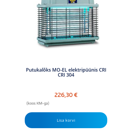
Putukalõks MO-EL elektripüünis CRI
CRI 304
226,30
€
(koos KM-ga)
Lisa korvi