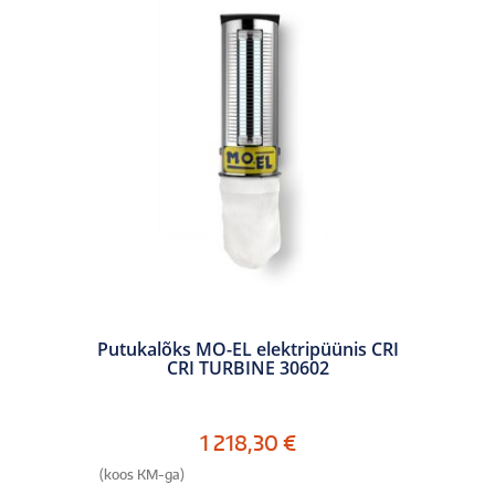
Putukalõks MO-EL elektripüünis CRI
CRI TURBINE 30602
1 218,30
€
(koos KM-ga)