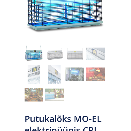
Putukalõks MO-EL
elektripüünis CRI