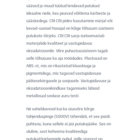
sääsed ja muud tüütud lendavad putukad.
Ideaalne neile, kes peavad võitlema kärbeste ja
sääskedega. CRI CRI pidev kasutamine märjal või
kevad-suvisel hooajal on kõige tõhusam süsteem
putukate tõrjeks. CRI CRI sarja iseloomustab
materjalide kvaliteet ja vastupidavus
oksüdatsioonile. Võre puhastussüsteem tagab
selle tõhususe ka aja möödudes. Plastosad on
ABS-st, mis on rikastatud klaaskiuga ja
pigmentidega, mis tagavad vastupidavuse
päikesekiirgusele ja soojusele. Vastupidavuse ja
oksüdatsioonikindluse tagamiseks läbisid
metallosad soolase auru testi.
Nii vahelduvvool kui ka sisevõre kõrge
tühjenduspinge (5000V) tähendab, et see püsib
puhtana, kuna sellele ei jää putukajääke. See on
oluline, sest kehvema kvaliteediga
putukatõrjelampide puhul, mille siserest on