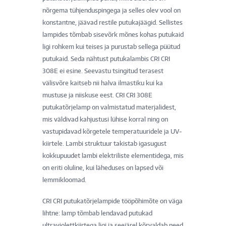
nõrgema tühjenduspingega ja selles olev vool on
konstantne, jäävad restile putukajäägid. Sellistes
lampides tõmbab sisevõrk mõnes kohas putukaid
ligi rohkem kui teises ja purustab sellega püütud
putukaid. Seda nähtust putukalambis CRI CRI
308E ei esine. Seevastu tsingitud terasest
välisvõre kaitseb nii halva ilmastiku kui ka
mustuse ja niiskuse eest. CRI CRI 308E
putukatõrjelamp on valmistatud materjalidest,
mis väldivad kahjustusi lühise korral ning on
vastupidavad kõrgetele temperatuuridele ja UV-
kiirtele. Lambi struktuur takistab igasugust
kokkupuudet lambi elektriliste elementidega, mis
on eriti oluline, kui läheduses on lapsed või
lemmikloomad.
CRI CRI putukatõrjelampide tööpõhimõte on väga
lihtne: lamp tõmbab lendavad putukad
ultraviolettkiirtega ligi ja seejärel kõrvaldab need