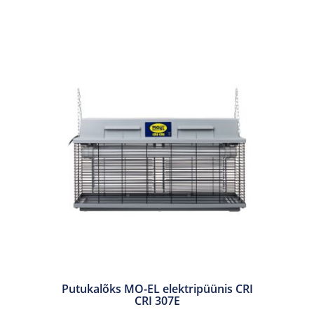
Putukalõks MO-EL elektripüünis CRI
CRI 307E