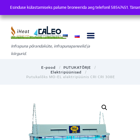
Esinduse külastamiseks palume broneerida aeg telefonil 58547451. Tän
Esinduse külastamiseks palume broneerida aeg telefonil 58547451.
Infrapuna põrandaküte, infrapunapaneelid ja
kiirgurid.
E-pood
PUTUKATÕRJE
Elektripüünised
Putukalõks MO-EL elektripüünis CRI CRI 308E