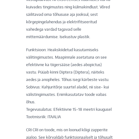
kuivades tingimustes ning külmakindlust. Võred
säilitavad oma tõhususe aja jooksul, sest
kõrgepingelahendus ja elektrifitseeritud
vahedega vardad tagavad selle
mittemäärdumise. Isekustuv plastik.
Funktsioon: Heakskiidetud kasutamiseks
välitingimustes. Maapinnale asetatuna on see
efektiivne ka tiigersääse (aedes abopictus)
vastu. Püüab kinni Diptera (Diptera), näiteks
aedes ja anopheles. Tõhus isegi kärbeste vastu.
Sobivus: Kahjuritõrje suurtel aladel, nii sise- kui
välistingimustes. Enimkasutatav toode vabas
õhus.
Tegevusulatus: Efektiivne 15-18 meetri kaugusel
Tootmisriik: ITAALIA
CRI CRI on toode, mis on loonud kõigi zapperite
ajaloo. See kõrvaldab funktsionaalselt ja tõhusalt