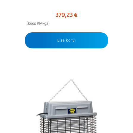
379,23
€
(koos KM-ga)
Lisa korvi