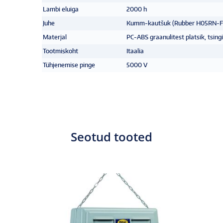
Lambi eluiga
2000 h
Juhe
Kumm-kautšuk (Rubber H05RN-F
Materjal
PC-ABS graanulitest platsik, tsing
Tootmiskoht
Itaalia
Tühjenemise pinge
5000 V
Seotud tooted