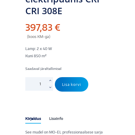
CRI 308E
397,83
€
(koos KM-ga)
Lamp: 2 x 40 W
Kuni 850 m²
Saadaval järeltellimisel
Putukalõks
Lisa korvi
MO-
EL
elektripüünis
CRI
CRI
Kirjeldus
Lisainfo
308E
kogus
See mudel on MO-EL professionaalsese sarja