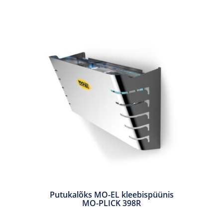
Putukalõks MO-EL kleebispüünis
MO-PLICK 398R