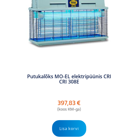
Putukalõks MO-EL elektripüünis CRI
CRI 308E
397,83
€
(koos KM-ga)
Lisa korvi