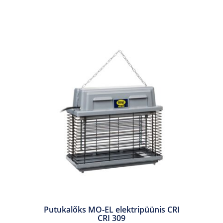
Putukalõks MO-EL elektripüünis CRI
CRI 309