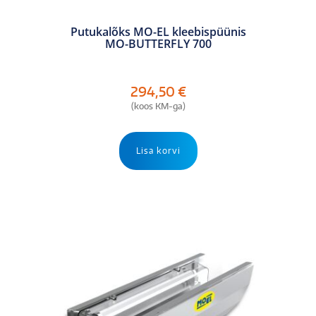
Putukalõks MO-EL kleebispüünis
MO-BUTTERFLY 700
294,50
€
(koos KM-ga)
Lisa korvi