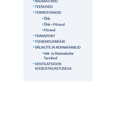
RADIAATORID
TEENUSED
TERMOSTAADID
Õhk
Õhk + Põrand
Põrand
TRANSPORT
TÜHJENDUSMÜÜK
VÄLIKÜTE JA RENNIKAABLID
Väli- Ja Räästakütte
Tarvikud
VENTILATSIOON
SOOJUSTAGASTUSEGA