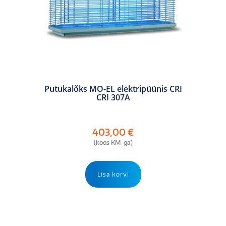
Putukalõks MO-EL elektripüünis CRI
CRI 307A
403,00
€
(koos KM-ga)
Lisa korvi