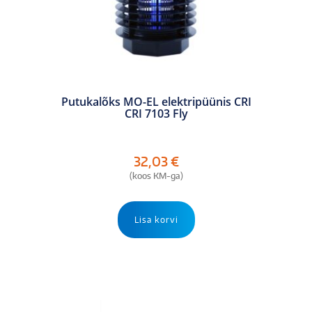
Putukalõks MO-EL elektripüünis CRI
CRI 7103 Fly
32,03
€
(koos KM-ga)
Lisa korvi