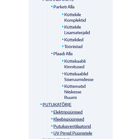
Parketi Alla
Küttekile
Komplektid
Küttekile
Lisamaterjalid
Küttekiled
Tööriistad
Plaadi Alla
Küttekaabli
Kinnitused
Küttekaablid
Siseruumidesse
Küttematid
Niiskesse
Ruumi
PUTUKATÕRJE
Elektripüünised
Kleebispüünised
Putukaventilaatorid
UV Pirnid Püünistele