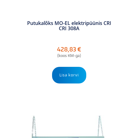
Putukalõks MO-EL elektripüünis CRI
CRI 308A
428,83
€
(koos KM-ga)
Lisa korvi