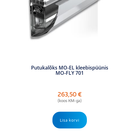
Putukalõks MO-EL kleebispüünis
MO-FLY 701
263,50
€
(koos KM-ga)
Lisa korvi