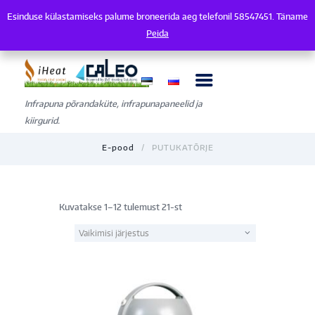
Esinduse külastamiseks palume broneerida aeg telefonil 58547451. Täname
Esinduse külastamiseks palume broneerida aeg telefonil 58547451. Tänam
Peida
Infrapuna põrandaküte, infrapunapaneelid ja
kiirgurid.
E-pood
PUTUKATÕRJE
Kuvatakse 1–12 tulemust 21-st