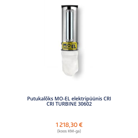
Putukalõks MO-EL elektripüünis CRI
CRI TURBINE 30602
1 218,30
€
(koos KM-ga)