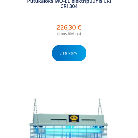
Putukalõks MO-EL elektripüünis CRI
CRI 304
226,30
€
(koos KM-ga)
Lisa korvi