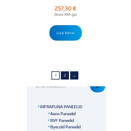
257,30
€
(koos KM-ga)
Lisa korvi
1
2
→
OTSI TOODET
INFRAPUNA PANEELID
Aeno Paneelid
BVF Paneelid
Byecold Paneelid