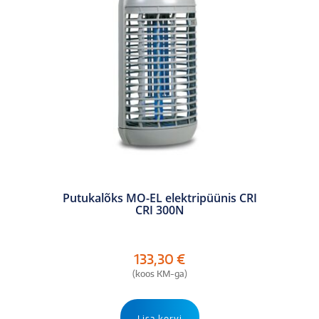
Putukalõks MO-EL elektripüünis CRI
CRI 300N
133,30
€
(koos KM-ga)
Lisa korvi