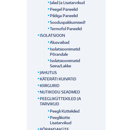
Jalad Ja Lisatarvikud
Peegel Paneelid
Pildiga Paneelid
Sooduspakkumised!
Termofol Paneelid
ISOLATSIOON
Alusvaibad
Isolatsioonimatid
Põrandale
Isolatsioonimatid
Seina/lakke
JAHUTUS
KÄTERÄTI KUIVATID
KIIRGURID
NUTIKODU SEADMED
PEEGLIKÜTTEKILED JA
TARVIKUD
Peegli Küttekiled
Peeglikütte
Lisatarvikud
PÕRANDAKÜTE