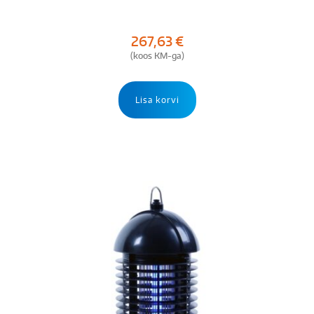
267,63
€
(koos KM-ga)
Lisa korvi