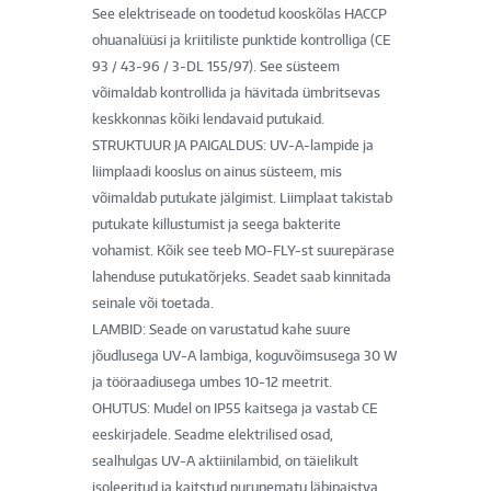
See elektriseade on toodetud kooskõlas HACCP
ohuanalüüsi ja kriitiliste punktide kontrolliga (CE
93 / 43-96 / 3-DL 155/97). See süsteem
võimaldab kontrollida ja hävitada ümbritsevas
keskkonnas kõiki lendavaid putukaid.
STRUKTUUR JA PAIGALDUS: UV-A-lampide ja
liimplaadi kooslus on ainus süsteem, mis
võimaldab putukate jälgimist. Liimplaat takistab
putukate killustumist ja seega bakterite
vohamist. Kõik see teeb MO-FLY-st suurepärase
lahenduse putukatõrjeks. Seadet saab kinnitada
seinale või toetada.
LAMBID: Seade on varustatud kahe suure
jõudlusega UV-A lambiga, koguvõimsusega 30 W
ja tööraadiusega umbes 10-12 meetrit.
OHUTUS: Mudel on IP55 kaitsega ja vastab CE
eeskirjadele. Seadme elektrilised osad,
sealhulgas UV-A aktiinilambid, on täielikult
isoleeritud ja kaitstud purunematu läbipaistva