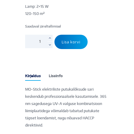
Lamp: 2×15 W
120-150 m²
Saadaval järeltellimisel
Putukalõks
Lisa korvi
MO-
EL
kleebispüünis
MO-
BUTTERFLY
Kirjeldus
Lisainfo
700
kogus
MO-Stick elektriliste putukalõksude sari
keskendub professionaalsele kasutamisele. 365
nm sagedusega UV-A valguse kombinatsioon
liimiplaatidega võimaldab tabatud putukate
täpset loendamist, nagu nõuavad HACCP
direktiivid.