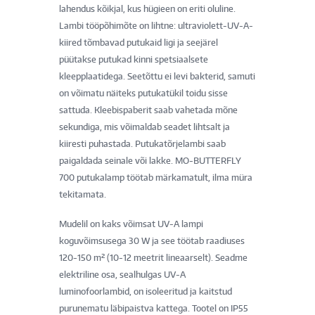
lahendus kõikjal, kus hügieen on eriti oluline.
Lambi tööpõhimõte on lihtne: ultraviolett-UV-A-
kiired tõmbavad putukaid ligi ja seejärel
püütakse putukad kinni spetsiaalsete
kleepplaatidega. Seetõttu ei levi bakterid, samuti
on võimatu näiteks putukatükil toidu sisse
sattuda. Kleebispaberit saab vahetada mõne
sekundiga, mis võimaldab seadet lihtsalt ja
kiiresti puhastada. Putukatõrjelambi saab
paigaldada seinale või lakke. MO-BUTTERFLY
700 putukalamp töötab märkamatult, ilma müra
tekitamata.
Mudelil on kaks võimsat UV-A lampi
koguvõimsusega 30 W ja see töötab raadiuses
120-150 m² (10-12 meetrit lineaarselt). Seadme
elektriline osa, sealhulgas UV-A
luminofoorlambid, on isoleeritud ja kaitstud
purunematu läbipaistva kattega. Tootel on IP55