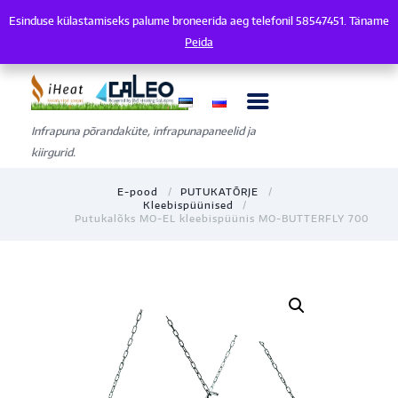
Esinduse külastamiseks palume broneerida aeg telefonil 58547451. Täname
Esinduse külastamiseks palume broneerida aeg telefonil 58547451. Tänam
Peida
Infrapuna põrandaküte, infrapunapaneelid ja
kiirgurid.
E-pood
PUTUKATÕRJE
Kleebispüünised
Putukalõks MO-EL kleebispüünis MO-BUTTERFLY 700