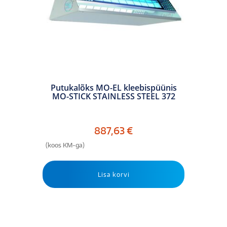
Putukalõks MO-EL kleebispüünis
MO-STICK STAINLESS STEEL 372
887,63
€
(koos KM-ga)
Lisa korvi