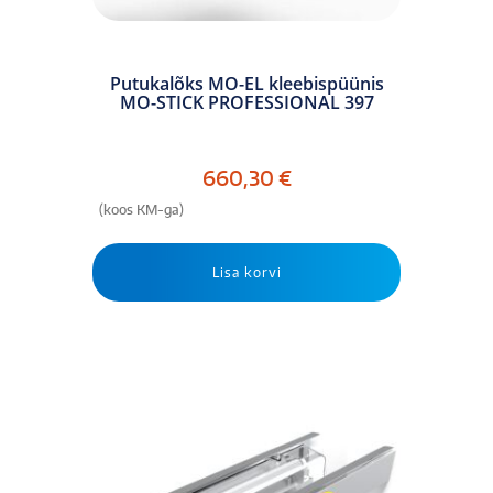
Putukalõks MO-EL kleebispüünis
MO-STICK PROFESSIONAL 397
660,30
€
(koos KM-ga)
Lisa korvi