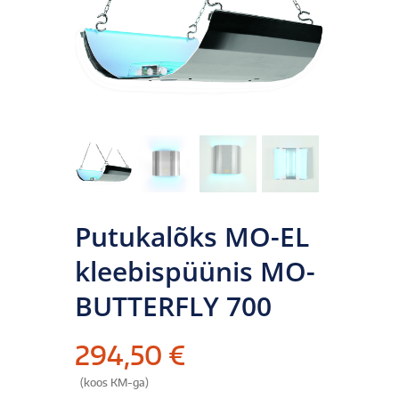
Putukalõks MO-EL
kleebispüünis MO-
BUTTERFLY 700
294,50
€
(koos KM-ga)