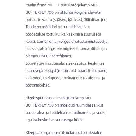
Itaalia firma MO-EL putukatõrjelamp MO-
BUTTERFLY 700 on ülitõhus kõigi lendavate
putukate vastu (sääsed, kärbsed, ööliblikad jne).
Toode on mõeldud nii ruumidesse, kus
toodetakse toitu kui ka keskmise suurusega
kööki. Lambil on ülikõrged ohutustunnistused ja
see vastab kõrgetele hügieenistandarditele (on
olemas HACCP sertifikaat).
Soovitatav kasutusala: sisekasutus: keskmise
suurusega köögid (restoranid, baarid), lihapoed,
kalapoed, toidupoed, toiduainete töötlemis- ja
tootmiskohad.
Kleebispüünisega insektitsiidlamp MO-
BUTTERFLY 700 on mõeldud ruumidesse, kus
toodetakse ja töödeldakse toiduaineid ja sööki,
aga ka keskmise suurusega kööki.
Kleeppaberiga insektitsiidlambid on ideaalne