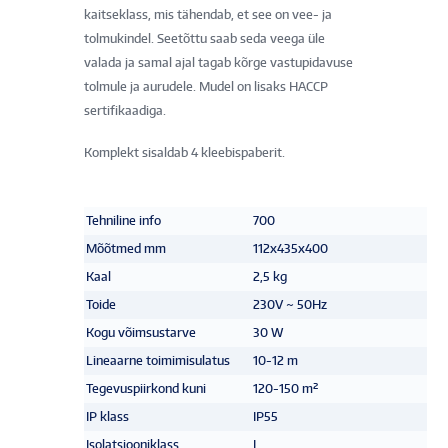
kaitseklass, mis tähendab, et see on vee- ja
tolmukindel. Seetõttu saab seda veega üle
valada ja samal ajal tagab kõrge vastupidavuse
tolmule ja aurudele. Mudel on lisaks HACCP
sertifikaadiga.
Komplekt sisaldab 4 kleebispaberit.
Tehniline info
700
Mõõtmed mm
112x435x400
Kaal
2,5 kg
Toide
230V ~ 50Hz
Kogu võimsustarve
30 W
Lineaarne toimimisulatus
10-12 m
Tegevuspiirkond kuni
120-150 m²
IP klass
IP55
Isolatsiooniklass
I