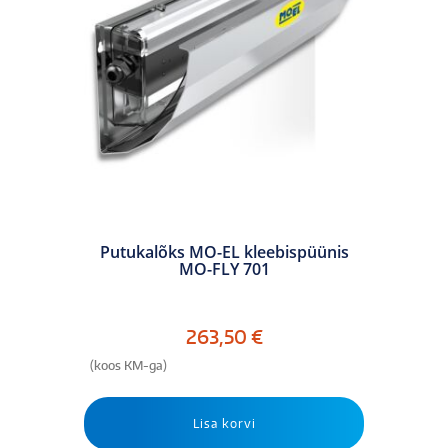
Putukalõks MO-EL kleebispüünis
MO-FLY 701
263,50
€
(koos KM-ga)
Lisa korvi