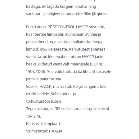
kattega, et tagada kõrgeim ohutus ning
sanitaar- ja hügieenistandardite ülim järgimine.
Funktsioon: PEST CONTROL HACCP süsteem,
kvaliteetne liimpaber, alumiiniumist, vee ja
pesuvahenditega pestav, muljumiskaitsega
lambid, IP55 kaitseaste. Kahjututest ainetest
valmistatud kleeppaber, mis on HACCP jaoks
heaks kiidetud vastavalt määrusele (EU) nr.
1907/2006. See võib töötada ka lihtsalt tasasele
pinnale paigutatuna.
Sobilik: HACCP, mis vastab kõige rangematele
direktiividele. Sobib toidu- ja
toitlustustööstusele.
Tegevuskaugus: Tõhus lineaarse kiirguse korral
10-12 m.
Kaasas: 4 liimplaati
Valmistatud: ITAALIA