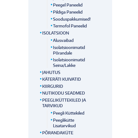
Peegel Paneelid
Pildiga Paneelid
Sooduspakkumised!
Termofol Paneelid
ISOLATSIOON
Alusvaibad
Isolatsioonimatid
Põrandale
Isolatsioonimatid
Seina/lakke
JAHUTUS
KÄTERÄTI KUIVATID
KIIRGURID
NUTIKODU SEADMED
PEEGLIKÜTTEKILED JA
TARVIKUD
Peegli Küttekiled
Peeglikütte
Lisatarvikud
PÕRANDAKÜTE