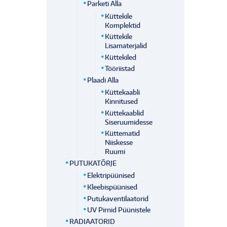
Parketi Alla
Küttekile
Komplektid
Küttekile
Lisamaterjalid
Küttekiled
Tööriistad
Plaadi Alla
Küttekaabli
Kinnitused
Küttekaablid
Siseruumidesse
Küttematid
Niiskesse
Ruumi
PUTUKATÕRJE
Elektripüünised
Kleebispüünised
Putukaventilaatorid
UV Pirnid Püünistele
RADIAATORID