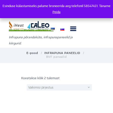
Esinduse külastamiseks palume broneerida aeg telefonil 58547451. Täname
Esinduse külastamiseks palume broneerida aeg telefonil 58547451. Tänam
Peida
Infrapuna põrandaküte, infrapunapaneelid ja
kiirgurid.
E-pood
INFRAPUNA PANEELID
BVF paneelid
Kuvatakse kõik 2 tulemust