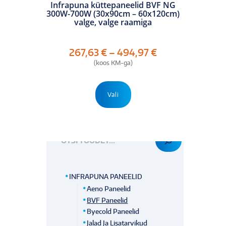
Infrapuna küttepaneelid BVF NG
300W-700W (30x90cm – 60x120cm)
valge, valge raamiga
Hinnavahemik:
267,63
€
–
494,97
€
267,63 €
(koos KM-ga)
kuni
494,97 €
Sellel
tootel
Vali
on
mitu
OTSI TOODET
varianti.
Valikuid
saab
teha
tootelehel.
INFRAPUNA PANEELID
Aeno Paneelid
BVF Paneelid
Byecold Paneelid
Jalad Ja Lisatarvikud