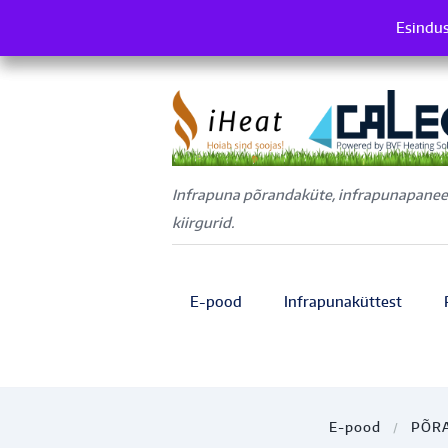
Esindus
Es
Infrapuna põrandaküte, infrapunapaneel
kiirgurid.
E-pood
Infrapunaküttest
E-pood
PÕR