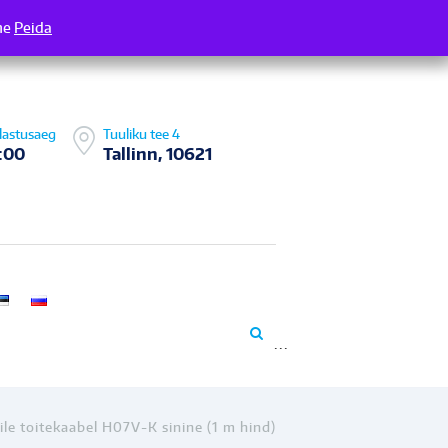
me
 Täname
Peida
lastusaeg
Tuuliku tee 4
:00
Tallinn, 10621
ile toitekaabel H07V-K sinine (1 m hind)