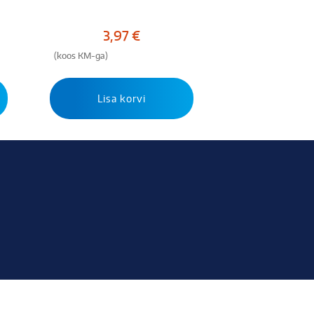
3,97
€
(koos KM-ga)
Lisa korvi