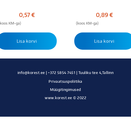
0,57
€
0,89
€
(koos KM-ga)
(koos KM-ga)
Lisa korvi
Lisa korvi
Privaatsuspoliitika
Müügitingimused
www.korest.ee © 2022
Kodulehe tegemine