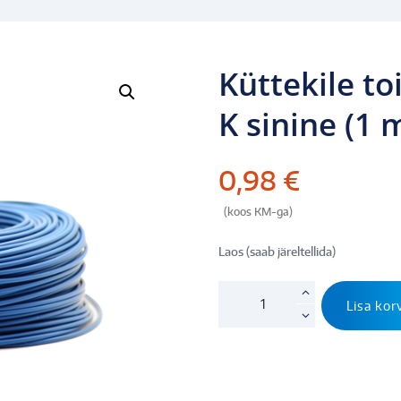
Küttekile t
K sinine (1 
0,98
€
(koos KM-ga)
Laos (saab järeltellida)
Küttekile
Lisa kor
toitekaabel
H07V-
K
sinine