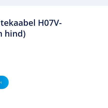
oitekaabel H07V-
m hind)
vi