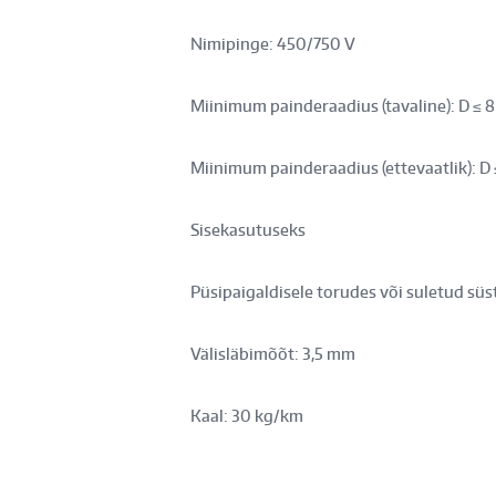
Nimipinge: 450/750 V
Miinimum painderaadius (tavaline): D ≤
Miinimum painderaadius (ettevaatlik): 
Sisekasutuseks
Püsipaigaldisele torudes või suletud sü
Välisläbimõõt: 3,5 mm
Kaal: 30 kg/km