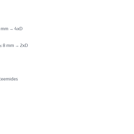
 8 mm → 4xD
D ≤ 8 mm → 2xD
steemides