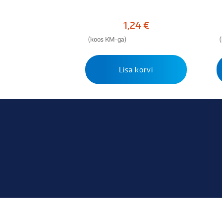
1,24
€
(koos KM-ga)
Lisa korvi