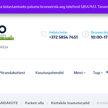
e külastamiseks palume broneerida aeg telefonil 58547451. Täna
induse külastamiseks palume broneerida aeg telefonil 58547451.
Helista kohe
Broneeri kü
+372 5854 7451
10:00-17
id ja
Põrandaküttest
Kasutusjuhendid
Meist
Tugi
ANDAKÜTE
Parketi alla
Küttekile lisamaterjalid
Küttek