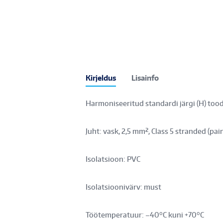
Kirjeldus
Lisainfo
Harmoniseeritud standardi järgi (H) too
Juht: vask, 2,5 mm², Class 5 stranded (pa
Isolatsioon: PVC
Isolatsioonivärv: must
Töötemperatuur: –40°C kuni +70°C