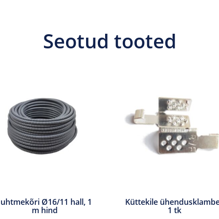
Seotud tooted
Juhtmekõri Ø16/11 hall, 1
Küttekile ühendusklamb
m hind
1 tk