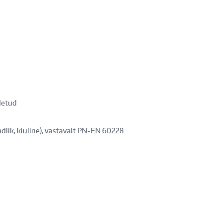
(1
m
hind)
kogus
detud
indlik, kiuline), vastavalt PN-EN 60228