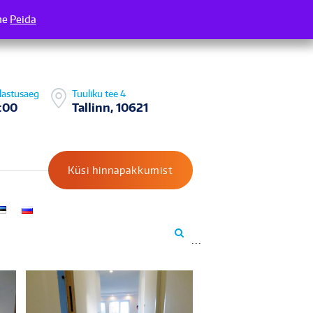
me
 Täname
Peida
lastusaeg
Tuuliku tee 4
:00
Tallinn, 10621
Küsi hinnapakkumist