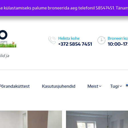
e külastamiseks palume broneerida aeg telefonil 58547451. Täna
induse külastamiseks palume broneerida aeg telefonil 58547451.
Helista kohe
Broneeri kü
+372 5854 7451
10:00-17
id ja
Põrandaküttest
Kasutusjuhendid
Meist
Tugi