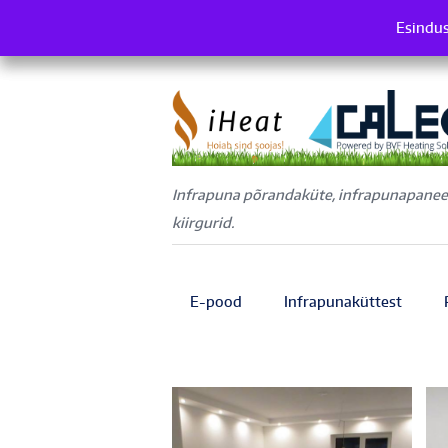
Esindus
Es
Infrapuna põrandaküte, infrapunapaneel
kiirgurid.
E-pood
Infrapunaküttest