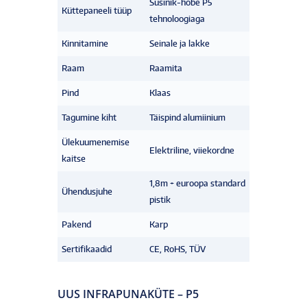
Süsinik-hõbe P5
Küttepaneeli tüüp
tehnoloogiaga
Kinnitamine
Seinale ja lakke
Raam
Raamita
Pind
Klaas
Tagumine kiht
Täispind alumiinium
Ülekuumenemise
Elektriline, viiekordne
kaitse
1,8m + euroopa standard
Ühendusjuhe
pistik
Pakend
Karp
Sertifikaadid
CE, RoHS, TÜV
UUS INFRAPUNAKÜTE – P5