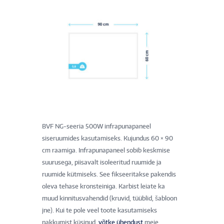
BVF NG-seeria 500W infrapunapaneel
siseruumides kasutamiseks. Kujundus 60 × 90
cm raamiga. Infrapunapaneel sobib keskmise
suurusega, piisavalt isoleeritud ruumide ja
ruumide kütmiseks. See fikseeritakse pakendis
oleva tehase kronsteiniga. Karbist leiate ka
muud kinnitusvahendid (kruvid, tüüblid, šabloon
jne). Kui te pole veel toote kasutamiseks
pakkumist küsinud,
võtke ühendust
meie