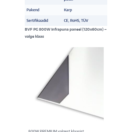
Pakend
Karp
Sertifikaadid
CE, RoHS, TÜV
BVF PG 800W infrapuna paneel (120x60cm) –
valge klaas
800W PREMIUM valgest klaasist