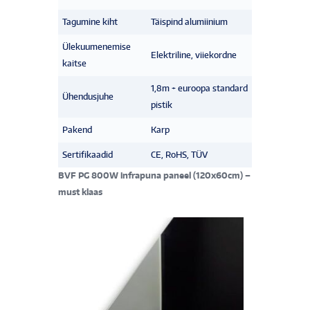
Tagumine kiht
Täispind alumiinium
Ülekuumenemise
Elektriline, viiekordne
kaitse
1,8m + euroopa standard
Ühendusjuhe
pistik
Pakend
Karp
Sertifikaadid
CE, RoHS, TÜV
BVF PG 800W infrapuna paneel (120x60cm) –
must klaas