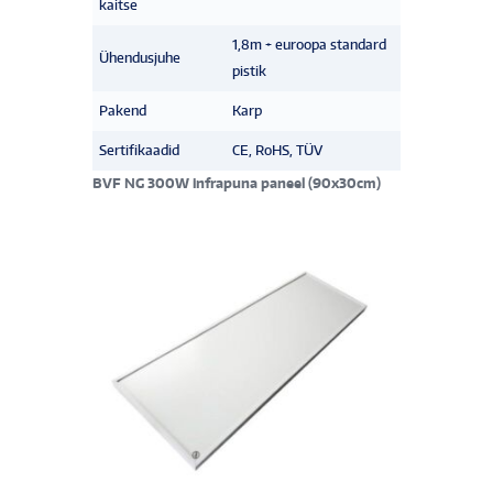
kaitse
1,8m + euroopa standard
Ühendusjuhe
pistik
Pakend
Karp
Sertifikaadid
CE, RoHS, TÜV
BVF NG 300W infrapuna paneel (90x30cm)