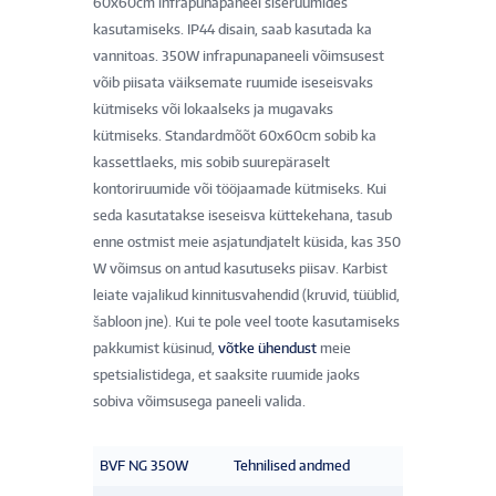
60x60cm infrapunapaneel siseruumides
kasutamiseks. IP44 disain, saab kasutada ka
vannitoas. 350W infrapunapaneeli võimsusest
võib piisata väiksemate ruumide iseseisvaks
kütmiseks või lokaalseks ja mugavaks
kütmiseks. Standardmõõt 60x60cm sobib ka
kassettlaeks, mis sobib suurepäraselt
kontoriruumide või tööjaamade kütmiseks. Kui
seda kasutatakse iseseisva küttekehana, tasub
enne ostmist meie asjatundjatelt küsida, kas 350
W võimsus on antud kasutuseks piisav. Karbist
leiate vajalikud kinnitusvahendid (kruvid, tüüblid,
šabloon jne). Kui te pole veel toote kasutamiseks
pakkumist küsinud,
võtke ühendust
meie
spetsialistidega, et saaksite ruumide jaoks
sobiva võimsusega paneeli valida.
BVF NG 350W
Tehnilised andmed