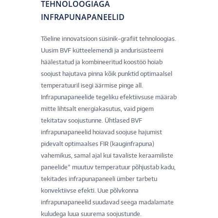
TEHNOLOOGIAGA
INFRAPUNAPANEELID
Tõeline innovatsioon süsinik-grafiit tehnoloogias.
Uusim BVF kütteelemendi ja andurisüsteemi
häälestatud ja kombineeritud koostöö hoiab
soojust hajutava pinna kõik punktid optimaalsel
temperatuuril isegi äärmise pinge all.
Infrapunapaneelide tegeliku efektiivsuse määrab
mitte lihtsalt energiakasutus, vaid pigem
tekitatav soojustunne. Ühtlased BVF
infrapunapaneelid hoiavad soojuse hajumist
pidevalt optimaalses FIR (kauginfrapuna)
vahemikus, samal ajal kui tavaliste keraamiliste
paneelide* muutuv temperatuur põhjustab kadu,
tekitades infrapunapaneeli ümber tarbetu
konvektiivse efekti. Uue põlvkonna
infrapunapaneelid suudavad seega madalamate
kuludega luua suurema soojustunde.