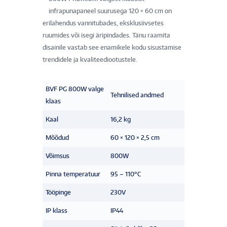
infrapunapaneel suurusega 120 × 60 cm on
erilahendus vannitubades, eksklusiivsetes
ruumides või isegi äripindades. Tänu raamita
disainile vastab see enamikele kodu sisustamise
trendidele ja kvaliteediootustele.
BVF PG 800W valge
Tehnilised andmed
klaas
Kaal
16,2 kg
Mõõdud
60 × 120 × 2,5 cm
Võimsus
800W
Pinna temperatuur
95 – 110°C
Tööpinge
230V
IP klass
IP44