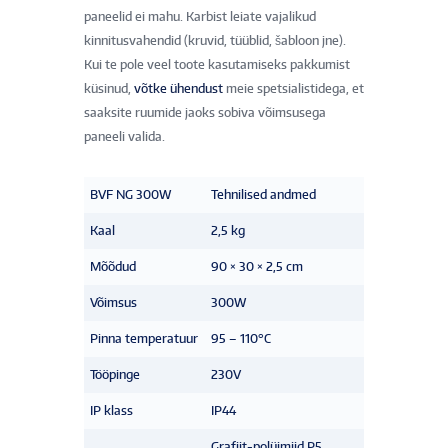
paneelid ei mahu. Karbist leiate vajalikud
kinnitusvahendid (kruvid, tüüblid, šabloon jne).
Kui te pole veel toote kasutamiseks pakkumist
küsinud,
võtke ühendust
meie spetsialistidega, et
saaksite ruumide jaoks sobiva võimsusega
paneeli valida.
BVF NG 300W
Tehnilised andmed
Kaal
2,5 kg
Mõõdud
90 × 30 × 2,5 cm
Võimsus
300W
Pinna temperatuur
95 – 110°C
Tööpinge
230V
IP klass
IP44
Grafiit-polüimiid P5