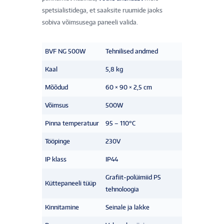
spetsialistidega, et saaksite ruumide jaoks
sobiva võimsusega paneeli valida.
BVF NG 500W
Tehnilised andmed
Kaal
5,8 kg
Mõõdud
60 × 90 × 2,5 cm
Võimsus
500W
Pinna temperatuur
95 – 110°C
Tööpinge
230V
IP klass
IP44
Grafiit-polüimiid P5
Küttepaneeli tüüp
tehnoloogia
Kinnitamine
Seinale ja lakke