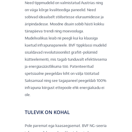
Need tippmudelid on valmistatud Austrias ning
on väga kõrge kvaliteediga paneelid. Need
sobivad ideaalselt stiilsetesse eluruumidesse ja
äripindadesse. Moodne disain sobib hästi kokku
tänapäeva trendi ning moevooluga.
Mudelivalikus leiab nii peegli kui ka klaasiga
kaetud infrapunapaneele. BVF tippklassi mudelid
sisaldavad revolutsioonilist grafiit-polümiid
kütteelementi, mis tagab tunduvalt efektiivsema
ja energiasäästlikuma töö. Patenteeritud
spetsiaalne peegeldav kiht on välja töötatud
Saksamaal ning see tagapaneel peegeldab 100%
infrapuna kiirgust ettepoole ehk energiakadu ei
ole.
TULEVIK ON KOHAL
Pole paremat ega kaasaegsemat. BVF NG-seeria