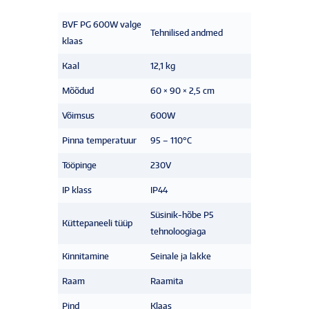
BVF PG 600W valge
Tehnilised andmed
klaas
Kaal
12,1 kg
Mõõdud
60 × 90 × 2,5 cm
Võimsus
600W
Pinna temperatuur
95 – 110°C
Tööpinge
230V
IP klass
IP44
Süsinik-hõbe P5
Küttepaneeli tüüp
tehnoloogiaga
Kinnitamine
Seinale ja lakke
Raam
Raamita
Pind
Klaas