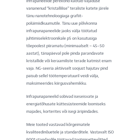
infrapaneelide perekond kaotab vajaduse
vananenud “kristallilise” teraliste katete järele
tänu nanotehnoloogiaga grafiit-
polüimiidkuumutile. Tänu uue põlvkonna
infrapunapaneelide jaoks välja töötatud
juhtimiselektroonikale p5 on kasutusiga
tõepoolest piiramatu (minimaalselt ~ 45–50
aastat), tänapäeval pole pinda parandavate
kristallide või keraamiliste terade katmist enam
vaja. NG-seeria aktiivselt soojust hajutav pind
paisub sellel töötemperatuuril veidi välja,
maksimeerides kiirgusvahemikku.
Infrapunapaneelid sobivad iseseisvate ja
energiatõhusate küttesüsteemide loomiseks
majades, korterites või isegi äripindades.
Meie tooted vastavad kõrgeimatele
kvaliteedinõuetele ja standarditele. Vastavalt ISO
9001 standardile töötavad tootmisettevõtted