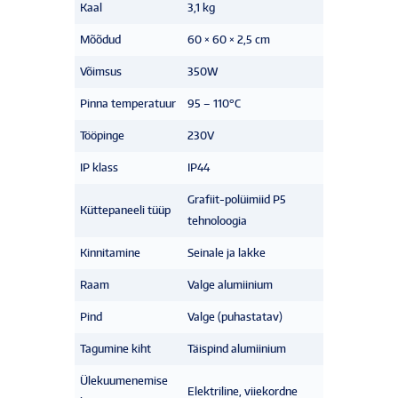
Kaal
3,1 kg
Mõõdud
60 × 60 × 2,5 cm
Võimsus
350W
Pinna temperatuur
95 – 110°C
Tööpinge
230V
IP klass
IP44
Grafiit-polüimiid P5
Küttepaneeli tüüp
tehnoloogia
Kinnitamine
Seinale ja lakke
Raam
Valge alumiinium
Pind
Valge (puhastatav)
Tagumine kiht
Täispind alumiinium
Ülekuumenemise
Elektriline, viiekordne