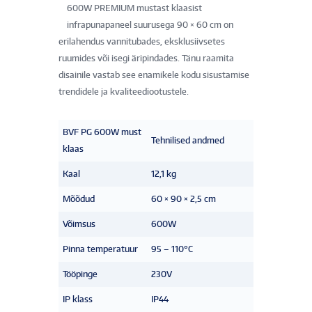
600W PREMIUM mustast klaasist
infrapunapaneel suurusega 90 × 60 cm on
erilahendus vannitubades, eksklusiivsetes
ruumides või isegi äripindades. Tänu raamita
disainile vastab see enamikele kodu sisustamise
trendidele ja kvaliteediootustele.
BVF PG 600W must
Tehnilised andmed
klaas
Kaal
12,1 kg
Mõõdud
60 × 90 × 2,5 cm
Võimsus
600W
Pinna temperatuur
95 – 110°C
Tööpinge
230V
IP klass
IP44