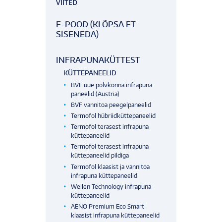
VIITED
E-POOD (KLÕPSA ET
SISENEDA)
INFRAPUNAKÜTTEST
KÜTTEPANEELID
BVF uue põlvkonna infrapuna
paneelid (Austria)
BVF vannitoa peegelpaneelid
Termofol hübriidküttepaneelid
Termofol terasest infrapuna
küttepaneelid
Termofol terasest infrapuna
küttepaneelid pildiga
Termofol klaasist ja vannitoa
infrapuna küttepaneelid
Wellen Technology infrapuna
küttepaneelid
AENO Premium Eco Smart
klaasist infrapuna küttepaneelid