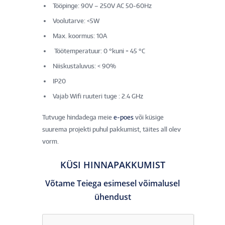
Tööpinge: 90V – 250V AC 50-60Hz
Voolutarve: <5W
Max. koormus: 10A
Töötemperatuur: 0 °kuni + 45 °C
Niiskustaluvus: < 90%
IP20
Vajab Wifi ruuteri tuge : 2.4 GHz
Tutvuge hindadega meie
e-poes
või küsige
suurema projekti puhul pakkumist, täites all olev
vorm.
KÜSI HINNAPAKKUMIST
Võtame Teiega esimesel võimalusel
ühendust