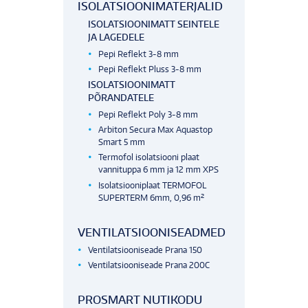
ISOLATSIOONIMATERJALID
ISOLATSIOONIMATT SEINTELE
JA LAGEDELE
Pepi Reflekt 3-8 mm
Pepi Reflekt Pluss 3-8 mm
ISOLATSIOONIMATT
PÕRANDATELE
Pepi Reflekt Poly 3-8 mm
Arbiton Secura Max Aquastop
Smart 5 mm
Termofol isolatsiooni plaat
vannituppa 6 mm ja 12 mm XPS
Isolatsiooniplaat TERMOFOL
SUPERTERM 6mm, 0,96 m²
VENTILATSIOONISEADMED
Ventilatsiooniseade Prana 150
Ventilatsiooniseade Prana 200C
PROSMART NUTIKODU