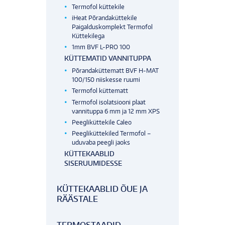
Termofol küttekile
iHeat Põrandaküttekile
Paigalduskomplekt Termofol
Küttekilega
1mm BVF L-PRO 100
KÜTTEMATID VANNITUPPA
Põrandaküttematt BVF H-MAT
100/150 niiskesse ruumi
Termofol küttematt
Termofol isolatsiooni plaat
vannituppa 6 mm ja 12 mm XPS
Peegliküttekile Caleo
Peegliküttekiled Termofol –
uduvaba peegli jaoks
KÜTTEKAABLID
SISERUUMIDESSE
KÜTTEKAABLID ÕUE JA
RÄÄSTALE