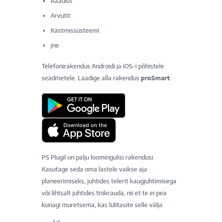
Raadiot
Arvutit
Kastmissüsteemi
jne
Telefonirakendus Androidi ja iOS-i põhistele
seadmetele. Laadige alla rakendus
proSmart
:
PS Plugil on palju loomingulisi rakendusi.
Kasutage seda oma lastele vaikse aja
planeerimiseks, juhtides telerit kaugjuhtimisega
või lihtsalt juhtides triikrauda, nii et te ei pea
kunagi muretsema, kas lülitasite selle välja.