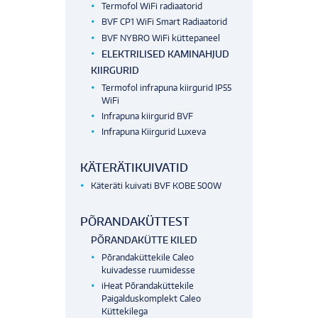
Termofol WiFi radiaatorid
BVF CP1 WiFi Smart Radiaatorid
BVF NYBRO WiFi küttepaneel
ELEKTRILISED KAMINAHJUD
KIIRGURID
Termofol infrapuna kiirgurid IP55
WiFi
Infrapuna kiirgurid BVF
Infrapuna Kiirgurid Luxeva
KÄTERÄTIKUIVATID
Käteräti kuivati BVF KOBE 500W
PÕRANDAKÜTTEST
PÕRANDAKÜTTE KILED
Põrandaküttekile Caleo
kuivadesse ruumidesse
iHeat Põrandaküttekile
Paigalduskomplekt Caleo
Küttekilega