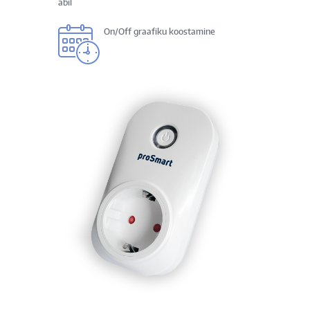
abil
On/Off graafiku koostamine