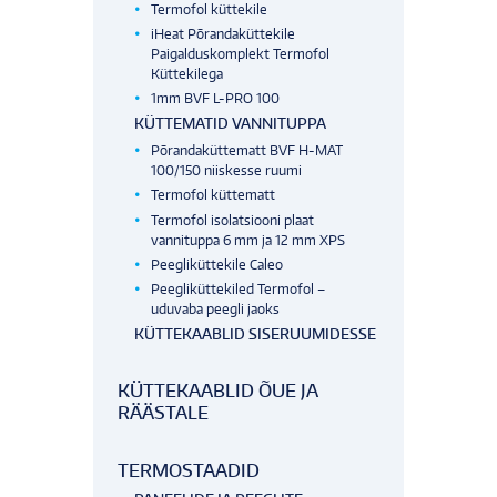
Termofol küttekile
iHeat Põrandaküttekile
Paigalduskomplekt Termofol
Küttekilega
1mm BVF L-PRO 100
KÜTTEMATID VANNITUPPA
Põrandaküttematt BVF H-MAT
100/150 niiskesse ruumi
Termofol küttematt
Termofol isolatsiooni plaat
vannituppa 6 mm ja 12 mm XPS
Peegliküttekile Caleo
Peegliküttekiled Termofol –
uduvaba peegli jaoks
KÜTTEKAABLID SISERUUMIDESSE
KÜTTEKAABLID ÕUE JA
RÄÄSTALE
TERMOSTAADID