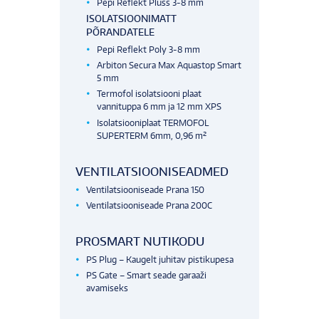
Pepi Reflekt Pluss 3-8 mm
ISOLATSIOONIMATT
PÕRANDATELE
Pepi Reflekt Poly 3-8 mm
Arbiton Secura Max Aquastop Smart
5 mm
Termofol isolatsiooni plaat
vannituppa 6 mm ja 12 mm XPS
Isolatsiooniplaat TERMOFOL
SUPERTERM 6mm, 0,96 m²
VENTILATSIOONISEADMED
Ventilatsiooniseade Prana 150
Ventilatsiooniseade Prana 200C
PROSMART NUTIKODU
PS Plug – Kaugelt juhitav pistikupesa
PS Gate – Smart seade garaaži
avamiseks