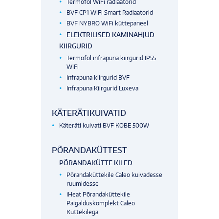
Termofol WiFi radiaatorid
BVF CP1 WiFi Smart Radiaatorid
BVF NYBRO WiFi küttepaneel
ELEKTRILISED KAMINAHJUD
KIIRGURID
Termofol infrapuna kiirgurid IP55
WiFi
Infrapuna kiirgurid BVF
Infrapuna Kiirgurid Luxeva
KÄTERÄTIKUIVATID
Käteräti kuivati BVF KOBE 500W
PÕRANDAKÜTTEST
PÕRANDAKÜTTE KILED
Põrandaküttekile Caleo kuivadesse
ruumidesse
iHeat Põrandaküttekile
Paigalduskomplekt Caleo
Küttekilega