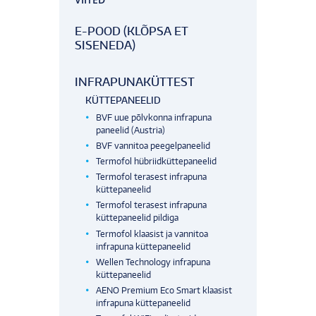
E-POOD (KLÕPSA ET
SISENEDA)
INFRAPUNAKÜTTEST
KÜTTEPANEELID
BVF uue põlvkonna infrapuna
paneelid (Austria)
BVF vannitoa peegelpaneelid
Termofol hübriidküttepaneelid
Termofol terasest infrapuna
küttepaneelid
Termofol terasest infrapuna
küttepaneelid pildiga
Termofol klaasist ja vannitoa
infrapuna küttepaneelid
Wellen Technology infrapuna
küttepaneelid
AENO Premium Eco Smart klaasist
infrapuna küttepaneelid