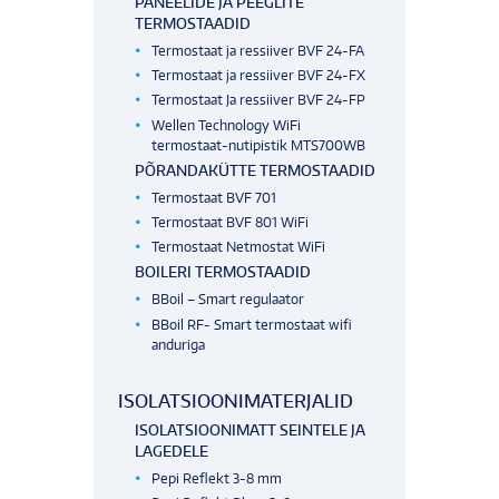
PANEELIDE JA PEEGLITE
TERMOSTAADID
Termostaat ja ressiiver BVF 24-FA
Termostaat ja ressiiver BVF 24-FX
Termostaat Ja ressiiver BVF 24-FP
Wellen Technology WiFi
termostaat-nutipistik MTS700WB
PÕRANDAKÜTTE TERMOSTAADID
Termostaat BVF 701
Termostaat BVF 801 WiFi
Termostaat Netmostat WiFi
BOILERI TERMOSTAADID
BBoil – Smart regulaator
BBoil RF- Smart termostaat wifi
anduriga
ISOLATSIOONIMATERJALID
ISOLATSIOONIMATT SEINTELE JA
LAGEDELE
Pepi Reflekt 3-8 mm