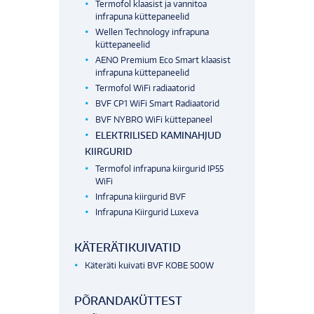
Termofol klaasist ja vannitoa
infrapuna küttepaneelid
Wellen Technology infrapuna
küttepaneelid
AENO Premium Eco Smart klaasist
infrapuna küttepaneelid
Termofol WiFi radiaatorid
BVF CP1 WiFi Smart Radiaatorid
BVF NYBRO WiFi küttepaneel
ELEKTRILISED KAMINAHJUD
KIIRGURID
Termofol infrapuna kiirgurid IP55
WiFi
Infrapuna kiirgurid BVF
Infrapuna Kiirgurid Luxeva
KÄTERÄTIKUIVATID
Käteräti kuivati BVF KOBE 500W
PÕRANDAKÜTTEST