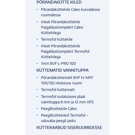
PÕRANDAKÜTTE KILED
Põrandaküttekile Caleo kuivadesse
ruumidesse
iHeat Põrandaküttekile
Paigalduskomplekt Caleo
Küttekilega
Termofol küttekile
iHeat Põrandaküttekile
Paigalduskomplekt Termofol
Küttekilega
1mm BVF L-PRO 100
KÜTTEMATID VANNITUPPA
Põrandaküttematt BVF H-MAT
100/150 niiskesse ruumi
Termofol küttematt
Termofol isolatsiooni plaat
vannituppa 6 mm ja 12 mm XPS
Peegliküttekile Caleo
Peegliküttekiled Termofol –
uduvaba peegli jaoks
KÜTTEKAABLID SISERUUMIDESSE