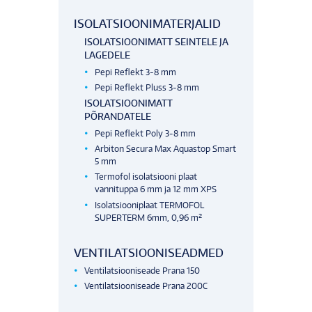
ISOLATSIOONIMATERJALID
ISOLATSIOONIMATT SEINTELE JA
LAGEDELE
Pepi Reflekt 3-8 mm
Pepi Reflekt Pluss 3-8 mm
ISOLATSIOONIMATT
PÕRANDATELE
Pepi Reflekt Poly 3-8 mm
Arbiton Secura Max Aquastop Smart
5 mm
Termofol isolatsiooni plaat
vannituppa 6 mm ja 12 mm XPS
Isolatsiooniplaat TERMOFOL
SUPERTERM 6mm, 0,96 m²
VENTILATSIOONISEADMED
Ventilatsiooniseade Prana 150
Ventilatsiooniseade Prana 200C