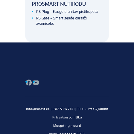
PROSMART NUTIKODU
PS Plug – Kaugelt juhitav pistikupesa
PS Gate – Smart seade garaaži
avamiseks
Facebook
YouTube
Privaatsuspoliitika
Müügitingimused
www.korest.ee © 2022