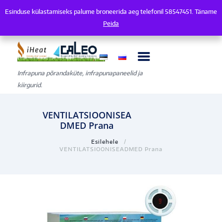
Esinduse külastamiseks palume broneerida aeg telefonil 58547451. Täname
Esinduse külastamiseks palume broneerida aeg telefonil 58547451. Tänam
Peida
Infrapuna põrandaküte, infrapunapaneelid ja
kiirgurid.
VENTILATSIOONISEA
DMED Prana
Esilehele
VENTILATSIOONISEADMED Prana