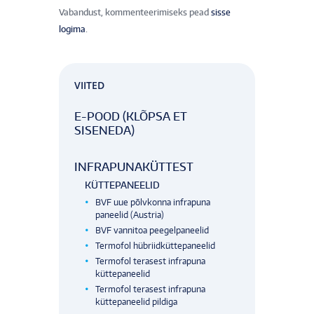
Vabandust, kommenteerimiseks pead
sisse
logima
.
VIITED
E-POOD (KLÕPSA ET
SISENEDA)
INFRAPUNAKÜTTEST
KÜTTEPANEELID
BVF uue põlvkonna infrapuna
paneelid (Austria)
BVF vannitoa peegelpaneelid
Termofol hübriidküttepaneelid
Termofol terasest infrapuna
küttepaneelid
Termofol terasest infrapuna
küttepaneelid pildiga