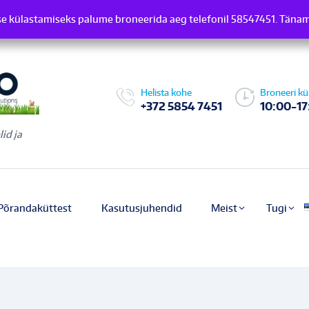
e külastamiseks palume broneerida aeg telefonil 58547451. Täna
induse külastamiseks palume broneerida aeg telefonil 58547451.
Helista kohe
Broneeri kü
+372 5854 7451
10:00-17
id ja
Põrandaküttest
Kasutusjuhendid
Meist
Tugi