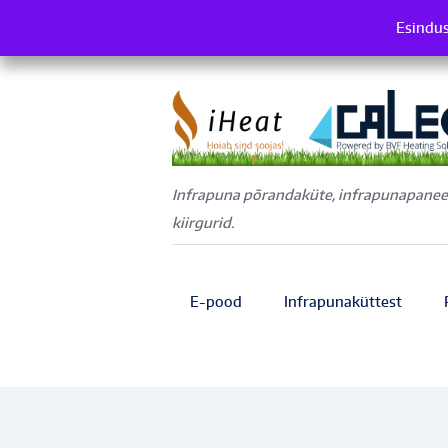
Esindus
Es
Infrapuna põrandaküte, infrapunapaneel
kiirgurid.
E-pood
Infrapunaküttest