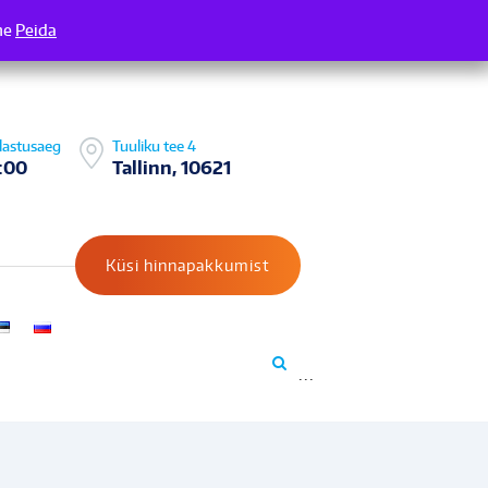
me
 Täname
Peida
lastusaeg
Tuuliku tee 4
:00
Tallinn, 10621
Küsi hinnapakkumist