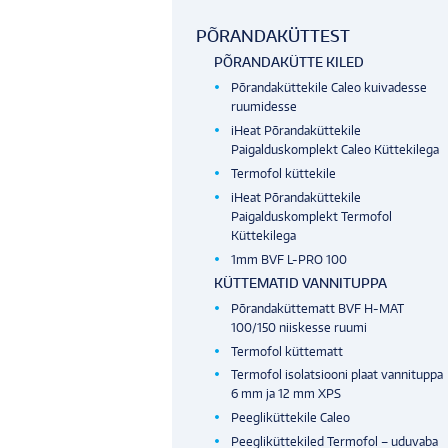
PÕRANDAKÜTTEST
PÕRANDAKÜTTE KILED
Põrandaküttekile Caleo kuivadesse
ruumidesse
iHeat Põrandaküttekile
Paigalduskomplekt Caleo Küttekilega
Termofol küttekile
iHeat Põrandaküttekile
Paigalduskomplekt Termofol
Küttekilega
1mm BVF L-PRO 100
KÜTTEMATID VANNITUPPA
Põrandaküttematt BVF H-MAT
100/150 niiskesse ruumi
Termofol küttematt
Termofol isolatsiooni plaat vannituppa
6 mm ja 12 mm XPS
Peegliküttekile Caleo
Peegliküttekiled Termofol – uduvaba