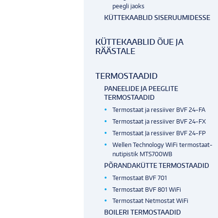
peegli jaoks
KÜTTEKAABLID SISERUUMIDESSE
KÜTTEKAABLID ÕUE JA
RÄÄSTALE
TERMOSTAADID
PANEELIDE JA PEEGLITE
TERMOSTAADID
Termostaat ja ressiiver BVF 24-FA
Termostaat ja ressiiver BVF 24-FX
Termostaat Ja ressiiver BVF 24-FP
Wellen Technology WiFi termostaat-
nutipistik MTS700WB
PÕRANDAKÜTTE TERMOSTAADID
Termostaat BVF 701
Termostaat BVF 801 WiFi
Termostaat Netmostat WiFi
BOILERI TERMOSTAADID