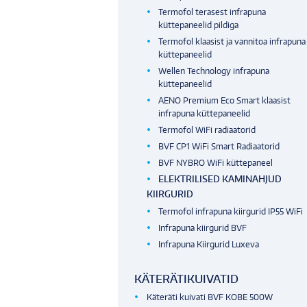
Termofol terasest infrapuna
küttepaneelid pildiga
Termofol klaasist ja vannitoa infrapuna
küttepaneelid
Wellen Technology infrapuna
küttepaneelid
AENO Premium Eco Smart klaasist
infrapuna küttepaneelid
Termofol WiFi radiaatorid
BVF CP1 WiFi Smart Radiaatorid
BVF NYBRO WiFi küttepaneel
ELEKTRILISED KAMINAHJUD
KIIRGURID
Termofol infrapuna kiirgurid IP55 WiFi
Infrapuna kiirgurid BVF
Infrapuna Kiirgurid Luxeva
KÄTERÄTIKUIVATID
Käteräti kuivati BVF KOBE 500W