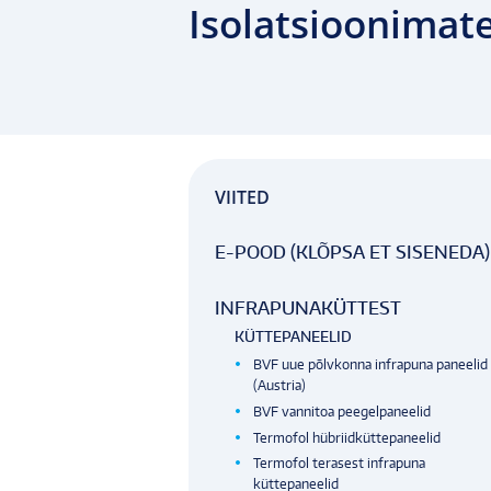
Isolatsioonimate
VIITED
E-POOD (KLÕPSA ET SISENEDA)
INFRAPUNAKÜTTEST
KÜTTEPANEELID
BVF uue põlvkonna infrapuna paneelid
(Austria)
BVF vannitoa peegelpaneelid
Termofol hübriidküttepaneelid
Termofol terasest infrapuna
küttepaneelid