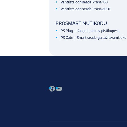
Ventilatsiooniseade Prana 150
Ventilatsiooniseade Prana 200C
PROSMART NUTIKODU
PS Plug – Kaugelt juhitav pistikupesa
PS Gate – Smart seade garaaži avamiseks
Facebook
YouTube