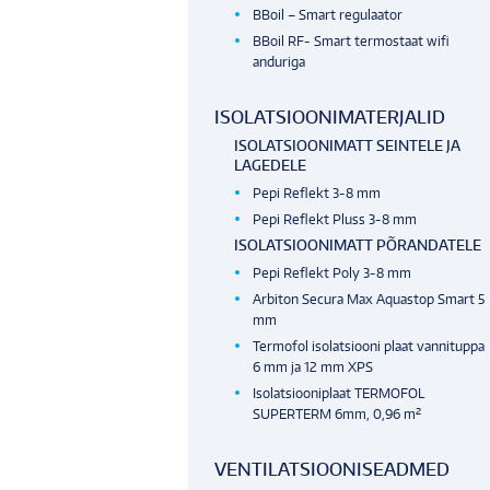
BBoil – Smart regulaator
BBoil RF- Smart termostaat wifi
anduriga
ISOLATSIOONIMATERJALID
ISOLATSIOONIMATT SEINTELE JA
LAGEDELE
Pepi Reflekt 3-8 mm
Pepi Reflekt Pluss 3-8 mm
ISOLATSIOONIMATT PÕRANDATELE
Pepi Reflekt Poly 3-8 mm
Arbiton Secura Max Aquastop Smart 5
mm
Termofol isolatsiooni plaat vannituppa
6 mm ja 12 mm XPS
Isolatsiooniplaat TERMOFOL
SUPERTERM 6mm, 0,96 m²
VENTILATSIOONISEADMED